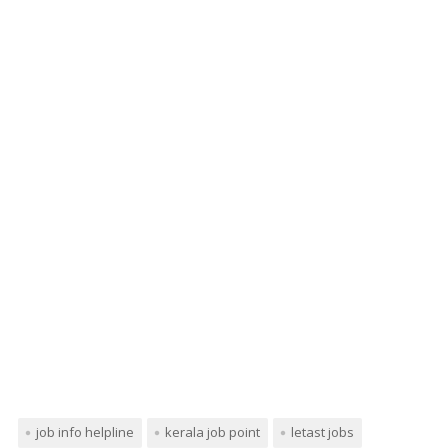
job info helpline
kerala job point
letast jobs