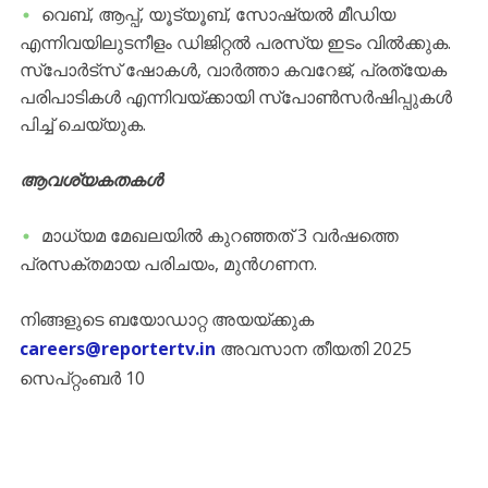
വെബ്, ആപ്പ്, യൂട്യൂബ്, സോഷ്യൽ മീഡിയ
എന്നിവയിലുടനീളം ഡിജിറ്റൽ പരസ്യ ഇടം വിൽക്കുക.
സ്പോർട്സ് ഷോകൾ, വാർത്താ കവറേജ്, പ്രത്യേക
പരിപാടികൾ എന്നിവയ്ക്കായി സ്പോൺസർഷിപ്പുകൾ
പിച്ച് ചെയ്യുക.
ആവശ്യകതകൾ
മാധ്യമ മേഖലയിൽ കുറഞ്ഞത് 3 വർഷത്തെ
പ്രസക്തമായ പരിചയം, മുൻഗണന.
നിങ്ങളുടെ ബയോഡാറ്റ അയയ്‌ക്കുക
careers@reportertv.in
അവസാന തീയതി 2025
സെപ്റ്റംബർ 10