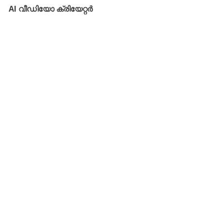
AI വീഡിയോ ക്രിയേറ്റർ