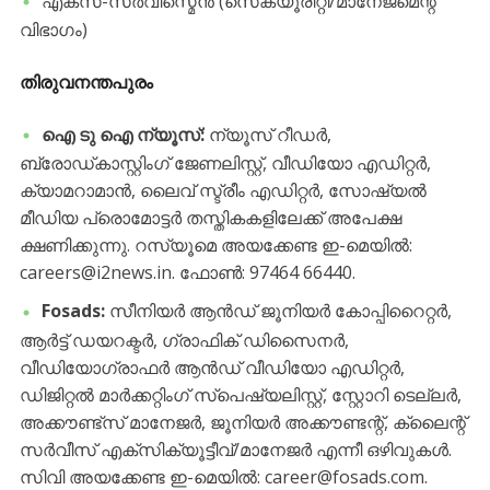
​എക്സ്-സർവീസ്മെൻ (സെക്യൂരിറ്റി/മാനേജ്മെന്റ്
വിഭാഗം)
തിരുവനന്തപുരം
ഐ ടു ഐ ന്യൂസ്:
ന്യൂസ് റീഡർ,
ബ്രോഡ്കാസ്റ്റിംഗ് ജേണലിസ്റ്റ്, വീഡിയോ എഡിറ്റർ,
ക്യാമറാമാൻ, ലൈവ് സ്ട്രീം എഡിറ്റർ, സോഷ്യൽ
മീഡിയ പ്രൊമോട്ടർ തസ്തികകളിലേക്ക് അപേക്ഷ
ക്ഷണിക്കുന്നു. റസ്യൂമെ അയക്കേണ്ട ഇ-മെയിൽ:
careers@i2news.in. ഫോൺ: 97464 66440.
Fosads:
സീനിയർ ആൻഡ് ജൂനിയർ കോപ്പിറൈറ്റർ,
ആർട്ട് ഡയറക്ടർ, ഗ്രാഫിക് ഡിസൈനർ,
വീഡിയോഗ്രാഫർ ആൻഡ് വീഡിയോ എഡിറ്റർ,
ഡിജിറ്റൽ മാർക്കറ്റിംഗ് സ്പെഷ്യലിസ്റ്റ്, സ്റ്റോറി ടെല്ലർ,
അക്കൗണ്ട്സ് മാനേജർ, ജൂനിയർ അക്കൗണ്ടന്റ്, ക്ലൈന്റ്
സർവീസ് എക്സിക്യൂട്ടീവ്/മാനേജർ എന്നീ ഒഴിവുകൾ.
സിവി അയക്കേണ്ട ഇ-മെയിൽ: career@fosads.com.