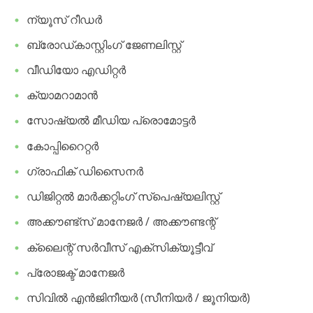
​ന്യൂസ് റീഡർ
​ബ്രോഡ്കാസ്റ്റിംഗ് ജേണലിസ്റ്റ്
​വീഡിയോ എഡിറ്റർ
​ക്യാമറാമാൻ
​സോഷ്യൽ മീഡിയ പ്രൊമോട്ടർ
​കോപ്പിറൈറ്റർ
​ഗ്രാഫിക് ഡിസൈനർ
​ഡിജിറ്റൽ മാർക്കറ്റിംഗ് സ്പെഷ്യലിസ്റ്റ്
​അക്കൗണ്ട്സ് മാനേജർ / അക്കൗണ്ടന്റ്
​ക്ലൈന്റ് സർവീസ് എക്സിക്യൂട്ടീവ്
​പ്രോജക്ട് മാനേജർ
​സിവിൽ എൻജിനീയർ (സീനിയർ / ജൂനിയർ)