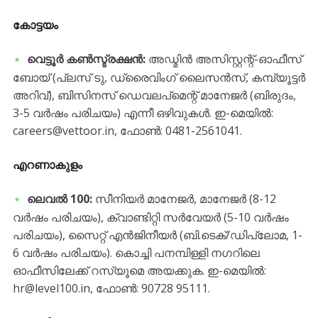
കോട്ടയം
വെട്ടൂർ കൺസ്ട്രക്ഷൻ:
അഡ്മിൻ അസിസ്റ്റന്റ്-ഓഫീസ്
ബോയ് (പ്ലസ് ടു, ഡ്രൈവിംഗ് ലൈസൻസ്, കമ്പ്യൂട്ടർ
അറിവ്), ബിസിനസ് ഡെവലപ്മെന്റ് മാനേജർ (ബിരുദം,
3-5 വർഷം പരിചയം) എന്നീ ഒഴിവുകൾ. ഇ-മെയിൽ:
careers@vettoor.in, ഫോൺ: 0481-2561041.
എറണാകുളം
ലെവൽ 100:
സീനിയർ മാനേജർ, മാനേജർ (8-12
വർഷം പരിചയം), ക്വാണ്ടിറ്റി സർവേയർ (5-10 വർഷം
പരിചയം), സൈറ്റ് എൻജിനീയർ (ബി.ടെക്/ഡിപ്ലോമ, 1-
6 വർഷം പരിചയം). കൊച്ചി പനമ്പിള്ളി നഗറിലെ
ഓഫീസിലേക്ക് റസ്യൂമെ അയക്കുക. ഇ-മെയിൽ:
hr@level100.in, ഫോൺ: 90728 95111.