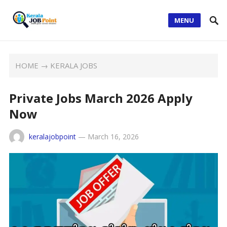
MENU
HOME
→
KERALA JOBS
Private Jobs March 2026 Apply
Now
keralajobpoint
—
March 16, 2026