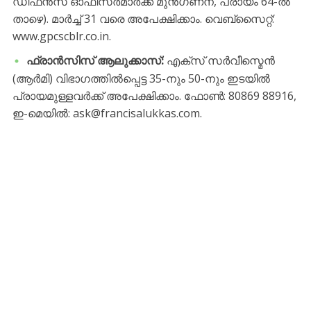
ഡിഫൻസ് ഓഫീസർമാർക്ക് മുൻഗണന, പ്രായം 64-ൽ
താഴെ). മാർച്ച് 31 വരെ അപേക്ഷിക്കാം. വെബ്സൈറ്റ്:
www.gpcscblr.co.in.
ഫ്രാൻസിസ് ആലുക്കാസ്:
എക്സ് സർവീസ്മെൻ
(ആർമി) വിഭാഗത്തിൽപ്പെട്ട 35-നും 50-നും ഇടയിൽ
പ്രായമുള്ളവർക്ക് അപേക്ഷിക്കാം. ഫോൺ: 80869 88916,
ഇ-മെയിൽ: ask@francisalukkas.com.