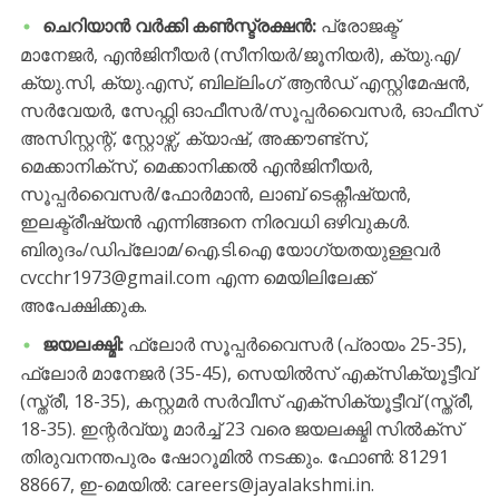
ചെറിയാൻ വർക്കി കൺസ്ട്രക്ഷൻ:
പ്രോജക്ട്
മാനേജർ, എൻജിനീയർ (സീനിയർ/ജൂനിയർ), ക്യു.എ/
ക്യു.സി, ക്യു.എസ്, ബില്ലിംഗ് ആൻഡ് എസ്റ്റിമേഷൻ,
സർവേയർ, സേഫ്റ്റി ഓഫീസർ/സൂപ്പർവൈസർ, ഓഫീസ്
അസിസ്റ്റന്റ്, സ്റ്റോഴ്സ്, ക്യാഷ്, അക്കൗണ്ട്സ്,
മെക്കാനിക്സ്, മെക്കാനിക്കൽ എൻജിനീയർ,
സൂപ്പർവൈസർ/ഫോർമാൻ, ലാബ് ടെക്നീഷ്യൻ,
ഇലക്ട്രീഷ്യൻ എന്നിങ്ങനെ നിരവധി ഒഴിവുകൾ.
ബിരുദം/ഡിപ്ലോമ/ഐ.ടി.ഐ യോഗ്യതയുള്ളവർ
cvcchr1973@gmail.com എന്ന മെയിലിലേക്ക്
അപേക്ഷിക്കുക.
ജയലക്ഷ്മി:
ഫ്ലോർ സൂപ്പർവൈസർ (പ്രായം 25-35),
ഫ്ലോർ മാനേജർ (35-45), സെയിൽസ് എക്സിക്യൂട്ടീവ്
(സ്ത്രീ, 18-35), കസ്റ്റമർ സർവീസ് എക്സിക്യൂട്ടീവ് (സ്ത്രീ,
18-35). ഇന്റർവ്യൂ മാർച്ച് 23 വരെ ജയലക്ഷ്മി സിൽക്സ്
തിരുവനന്തപുരം ഷോറൂമിൽ നടക്കും. ഫോൺ: 81291
88667, ഇ-മെയിൽ: careers@jayalakshmi.in.