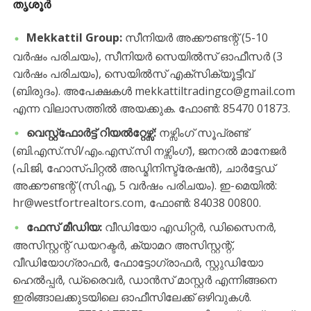
തൃശൂർ
Mekkattil Group:
സീനിയർ അക്കൗണ്ടന്റ് (5-10
വർഷം പരിചയം), സീനിയർ സെയിൽസ് ഓഫീസർ (3
വർഷം പരിചയം), സെയിൽസ് എക്സിക്യൂട്ടീവ്
(ബിരുദം). അപേക്ഷകൾ mekkattiltradingco@gmail.com
എന്ന വിലാസത്തിൽ അയക്കുക. ഫോൺ: 85470 01873.
വെസ്റ്റ്ഫോർട്ട് റിയൽറ്റേഴ്സ്:
നഴ്സിംഗ് സൂപ്രണ്ട്
(ബി.എസ്.സി/എം.എസ്.സി നഴ്സിംഗ്), ജനറൽ മാനേജർ
(പി.ജി, ഹോസ്പിറ്റൽ അഡ്മിനിസ്ട്രേഷൻ), ചാർട്ടേഡ്
അക്കൗണ്ടന്റ് (സി.എ, 5 വർഷം പരിചയം). ഇ-മെയിൽ:
hr@westfortrealtors.com, ഫോൺ: 84038 00800.
ഫേസ് മീഡിയ:
വീഡിയോ എഡിറ്റർ, ഡിസൈനർ,
അസിസ്റ്റന്റ് ഡയറക്ടർ, ക്യാമറ അസിസ്റ്റന്റ്,
വീഡിയോഗ്രാഫർ, ഫോട്ടോഗ്രാഫർ, സ്റ്റുഡിയോ
ഹെൽപ്പർ, ഡ്രൈവർ, ഡാൻസ് മാസ്റ്റർ എന്നിങ്ങനെ
ഇരിങ്ങാലക്കുടയിലെ ഓഫീസിലേക്ക് ഒഴിവുകൾ.