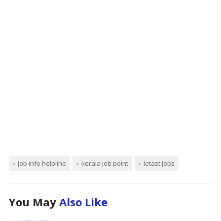
job info helpline
kerala job point
letast jobs
You May
Also Like