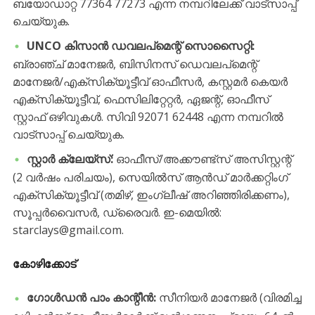
ബയോഡാറ്റ 77364 77273 എന്ന നമ്പറിലേക്ക് വാട്സാപ്പ്
ചെയ്യുക.
UNCO കിസാൻ ഡവലപ്മെന്റ് സൊസൈറ്റി:
ബ്രാഞ്ച് മാനേജർ, ബിസിനസ് ഡെവലപ്മെന്റ്
മാനേജർ/എക്സിക്യൂട്ടീവ് ഓഫീസർ, കസ്റ്റമർ കെയർ
എക്സിക്യൂട്ടീവ്, ഫെസിലിറ്റേറ്റർ, ഏജന്റ്, ഓഫീസ്
സ്റ്റാഫ് ഒഴിവുകൾ. സിവി 92071 62448 എന്ന നമ്പറിൽ
വാട്സാപ്പ് ചെയ്യുക.
സ്റ്റാർ ക്ലേയ്സ്:
ഓഫീസ്/അക്കൗണ്ട്സ് അസിസ്റ്റന്റ്
(2 വർഷം പരിചയം), സെയിൽസ് ആൻഡ് മാർക്കറ്റിംഗ്
എക്സിക്യൂട്ടീവ് (തമിഴ്, ഇംഗ്ലീഷ് അറിഞ്ഞിരിക്കണം),
സൂപ്പർവൈസർ, ഡ്രൈവർ. ഇ-മെയിൽ:
starclays@gmail.com.
കോഴിക്കോട്
ഗോൾഡൻ പാം കാന്റീൻ:
സീനിയർ മാനേജർ (വിരമിച്ച