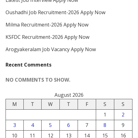
Latest Job Interview Apply Now
Oushadhi Job Recruitment-2026 Apply Now
Milma Recruitment-2026 Apply Now
KSFDC Recruitment-2026 Apply Now
Arogyakeralam Job Vacancy Apply Now
Recent Comments
NO COMMENTS TO SHOW.
August 2026
M
T
W
T
F
S
S
1
2
3
4
5
6
7
8
9
10
11
12
13
14
15
16