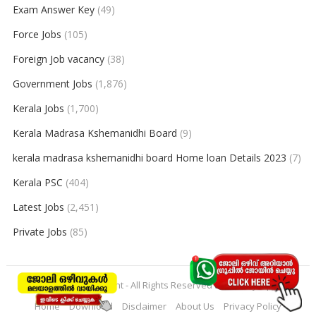
Exam Answer Key
(49)
Force Jobs
(105)
Foreign Job vacancy
(38)
Government Jobs
(1,876)
Kerala Jobs
(1,700)
Kerala Madrasa Kshemanidhi Board
(9)
kerala madrasa kshemanidhi board Home loan Details 2023
(7)
Kerala PSC
(404)
Latest Jobs
(2,451)
Private Jobs
(85)
© 2026
keralajobpoint
- All Rights Reserved to
Keralajobpoint
Home
Download
Disclaimer
About Us
Privacy Policy