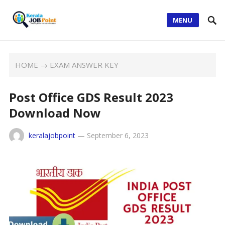
MENU
HOME
→
EXAM ANSWER KEY
Post Office GDS Result 2023
Download Now
keralajobpoint
—
September 6, 2023