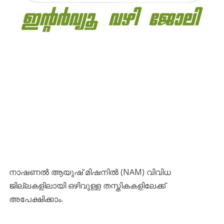
നാഷണൽ ആയുഷ് മിഷനിൽ (NAM) വിവിധ
ജില്ലകളിലായി ഒഴിവുള്ള തസ്തികകളിലേക്ക്
അപേക്ഷിക്കാം.