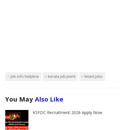
job info helpline
kerala job point
letast jobs
You May
Also Like
KSFDC Recruitment-2026 Apply Now