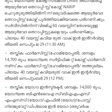
രൂപ, യോഗ്യത: കേരള സർക്കാർ DAME അംഗീകരിച്ച
ആയുർവേദ തെറാപ്പി സ്റ്റ് കോഴ്സ്. NARIP
ചെറുതുരുത്തിയിൽനി ന്ന് ഒരുവർഷത്തെ ആയുർവേദ
തെറാപ്പിസ്റ്റ് കോഴ്സ് പൂർത്തിയാക്കിയവരെ പരിഗണി ക്കും.
സർവീസിൽനിന്ന് വിരമിച്ച 60 വയസ്സിന് തോഴയുള്ള
ആയുർവേദ തെറാപ്പിസ്റ്റുകളെ യും പരിഗണിക്കും.
പ്രായം: 40 വയസ്സ് കവിയ രുത്. വാക് ഇൻ ഇൻ്റർവ്യൂ
തീയതി: സെപ്റ്റം ໙ 29 (11.30 AM).
തസ്തിക: ഫാർമസിസ്റ്റ് (ഹോമിയോപ്പതി), ശമ്പളം:
14,700 രൂപ, യോഗ്യത: സർട്ടിഫിക്ക റ്റ് കോഴ്സ് ഫാർമസി/
നഴ്‌സ് കം ഫാർമസി സ്റ്റ് (ഹോമിയോപ്പതി)/ തത്തുല്യം.
പ്രായം: 40 വയസ്സ് കവിയരുത്. വാക് ഇൻ ഇന്റർവ്യൂ
തീയതി: സെപ്റ്റംബർ 29 (12 PM).
തസ്തിക: യോഗാ ഇൻസ്ട്രക്ടർ, ശമ്പളം: 14,000 രൂപ,
യോഗ്യത: ബിഎൻവൈഎ സ്/ബിഎഎംഎസ്/
എംഎസ്‌സി (യോഗ)/എംഫിൽ (യോഗ)/പോസ്റ്റ്
ഗ്രാജുവേറ്റ് ഡിപ്ലോമ ഇൻ യോഗ (ഒരുവർഷ