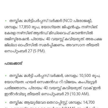
തസ്തിക: മൾട്ടിപർപ്പസ് വർക്കർ (NCD പ്രോജക്ട്),
ശമ്പളം: 17,850 രൂപ, യോഗ്യത: ജിഎൻഎം നഴ്‌സിങ്.
കേരള നഴ്‌സിങ് ആൻഡ് മിഡ്‌വൈഫ് കൗൺസിൽ
രജിസ്ട്രേഷൻ. പ്രായം: 40 വയസ്സ് കവിയരുത്. അപേക്ഷ
ജില്ലാ ഓഫീസിൽ സമർപ്പിക്കണം. അവസാന തീയതി:
സെപ്റ്റംബർ 27 (5 PM).
പാലക്കാട്
തസ്തിക: മൾട്ടി പർപ്പസ് വർക്കർ, ശമ്പളം: 10,500 രൂപ,
യോഗ്യത: ഹയർ സെക്കൻഡ റി വിജയം. കംപ്യൂട്ടർ
പരിജ്ഞാനം. പ്രായം: 40 വയസ്സ് കവിയരുത്. വാക് ഇൻ
ഇൻ്റർവ്യൂ തീയതി: സെപ്റ്റംബർ 29 (10.30 AM).
തസ്തിക: ആയുർവേദ തെറാപ്പിസ്റ്റ്, ശമ്പളം: 14,700