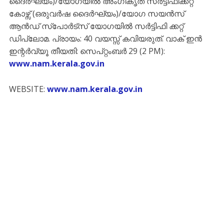
ദൈർഘ്യം)/യോഗയിൽ അംഗീകൃത സർട്ടിഫിക്കറ്റ്
കോഴ്സ് (ഒരുവർഷ ദൈർഘ്യം)/യോഗ സയൻസ്
ആൻഡ് സ്പോർട്‌സ് യോഗയിൽ സർട്ടിഫി ക്കറ്റ്
ഡിപ്ലോമ. പ്രായം: 40 വയസ്സ് കവിയരുത്. വാക് ഇൻ
ഇന്റർവ്യൂ തീയതി: സെപ്റ്റംബർ 29 (2 PM):
www.nam.kerala.gov.in
WEBSITE:
www.nam.kerala.gov.in