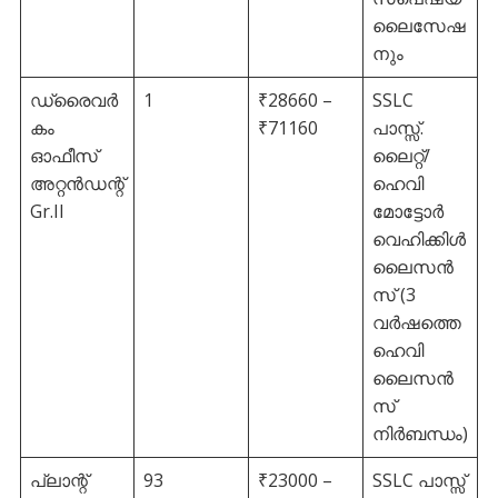
ലൈസേഷ
നും
ഡ്രൈവർ
1
₹28660 –
SSLC
കം
₹71160
പാസ്സ്.
ഓഫീസ്
ലൈറ്റ്/
അറ്റൻഡന്റ്
ഹെവി
Gr.II
മോട്ടോർ
വെഹിക്കിൾ
ലൈസൻ
സ് (3
വർഷത്തെ
ഹെവി
ലൈസൻ
സ്
നിർബന്ധം)
പ്ലാന്റ്
93
₹23000 –
SSLC പാസ്സ്