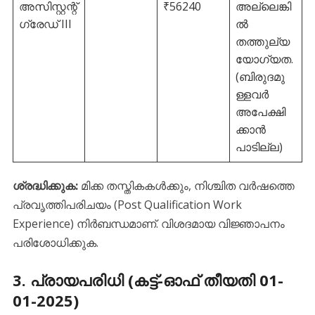
അസിസ്റ്റന്റ്
₹56240
അല്ലെങ്കി
ഗ്രേഡ് III
ൽ
തത്തുല്യ
യോഗ്യത.
(ബിരുദമു
ള്ളവർ
അപേക്ഷി
ക്കാൻ
പാടില്ല)
ശ്രദ്ധിക്കുക:
മിക്ക തസ്തികകൾക്കും, നിശ്ചിത വർഷത്തെ
പ്രവൃത്തിപരിചയം (Post Qualification Work
Experience) നിർബന്ധമാണ്. വിശദമായ വിജ്ഞാപനം
പരിശോധിക്കുക.
​3. പ്രായപരിധി (കട്ട്-ഓഫ് തീയതി 01-
01-2025)