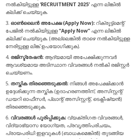
നൽകിയിട്ടുള്ള
‘RECRUITMENT 2025’
എന്ന ലിങ്കിൽ
ക്ലിക്ക് ചെയ്യുക.
ഓൺലൈൻ അപേക്ഷ (Apply Now):
റിക്രൂട്ട്‌മെന്റ്
പേജിൽ നൽകിയിട്ടുള്ള
“Apply Now”
എന്ന ലിങ്കിൽ
ക്ലിക്ക് ചെയ്യുക. (അല്ലെങ്കിൽ താഴെ നൽകിയിട്ടുള്ള
നേരിട്ടുള്ള ലിങ്ക് ഉപയോഗിക്കുക).
രജിസ്ട്രേഷൻ:
ആദ്യമായി അപേക്ഷിക്കുന്നവർ
ആവശ്യമായ അടിസ്ഥാന വിവരങ്ങൾ നൽകി രജിസ്റ്റർ
ചെയ്യണം.
തസ്തിക തിരഞ്ഞെടുക്കൽ:
നിങ്ങൾ അപേക്ഷിക്കാൻ
ഉദ്ദേശിക്കുന്ന തസ്തിക (ഉദാഹരണത്തിന്, അസിസ്റ്റന്റ്
ഡയറി ഓഫീസർ, പ്ലാന്റ് അസിസ്റ്റന്റ്, ടെക്നീഷ്യൻ)
തിരഞ്ഞെടുക്കുക.
വിവരങ്ങൾ പൂരിപ്പിക്കുക:
വ്യക്തിഗത വിവരങ്ങൾ,
വിദ്യാഭ്യാസ യോഗ്യത, പ്രവൃത്തിപരിചയം,
പ്രായപരിധി ഇളവുകൾ (ബാധകമെങ്കിൽ) തുടങ്ങിയ