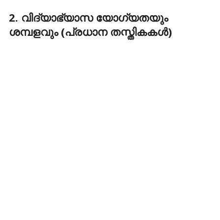
2. വിദ്യാഭ്യാസ യോഗ്യതയും
ശമ്പളവും (പ്രധാന തസ്തികകൾ)