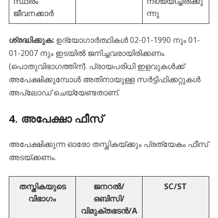
സ്ഥിരം
നിശ്ചയിച്ചിരിക്കു
ജീവനക്കാർ
ന്നു
ശ്രദ്ധിക്കുക:
ഉദ്യോഗാർത്ഥികൾ 02-01-1990 നും 01-
01-2007 നും ഇടയിൽ ജനിച്ചവരായിരിക്കണം
(പൊതുവിഭാഗത്തിന്). പ്രായപരിധി ഇളവുകൾക്ക്
അപേക്ഷിക്കുമ്പോൾ അതിനായുള്ള സർട്ടിഫിക്കറ്റുകൾ
അപ്‌ലോഡ് ചെയ്യേണ്ടതാണ്.
​4. അപേക്ഷാ ഫീസ്
​അപേക്ഷിക്കുന്ന ഓരോ തസ്തികയ്ക്കും പ്രത്യേകം ഫീസ്
അടയ്ക്കണം.
തസ്തികയുടെ
ജനറൽ/
SC/ST
വിഭാഗം
ഒബിസി/
വിമുക്തഭടൻ/A