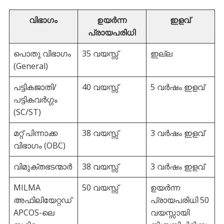
വിഭാഗം
ഉയർന്ന
ഇളവ്
പ്രായപരിധി
പൊതു വിഭാഗം
35 വയസ്സ്
ഇല്ല
(General)
പട്ടികജാതി/
40 വയസ്സ്
5 വർഷം ഇളവ്
പട്ടികവർഗ്ഗം
(SC/ST)
മറ്റ് പിന്നാക്ക
38 വയസ്സ്
3 വർഷം ഇളവ്
വിഭാഗം (OBC)
വിമുക്തഭടന്മാർ
38 വയസ്സ്
3 വർഷം ഇളവ്
MILMA
50 വയസ്സ്
ഉയർന്ന
അഫിലിയേറ്റഡ്
പ്രായപരിധി 50
APCOS-ലെ
വയസ്സായി