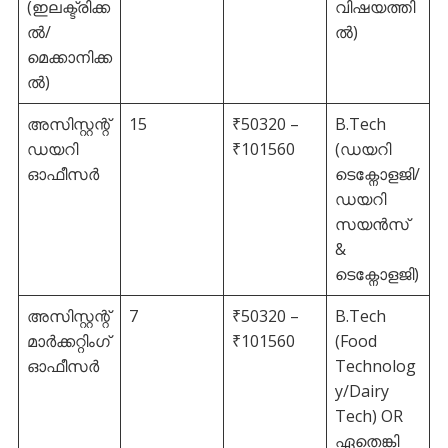
(ഇലക്ട്രിക്ക
വിഷയത്തി
ൽ/
ൽ)
മെക്കാനിക്ക
ൽ)
അസിസ്റ്റന്റ്
15
₹50320 –
B.Tech
ഡയറി
₹101560
(ഡയറി
ഓഫീസർ
ടെക്നോളജി/
ഡയറി
സയൻസ്
&
ടെക്നോളജി)
അസിസ്റ്റന്റ്
7
₹50320 –
B.Tech
മാർക്കറ്റിംഗ്
₹101560
(Food
ഓഫീസർ
Technolog
y/Dairy
Tech) OR
ഏതെങ്കി