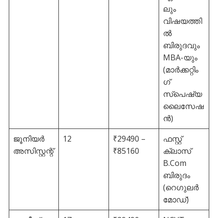
ലും
വിഷയത്തി
ൽ
ബിരുദവും
MBA-യും
(മാർക്കറ്റിം
ഗ്
സ്പെഷ്യ
ലൈസേഷ
ൻ)
ജൂനിയർ
12
₹29490 –
ഫസ്റ്റ്
അസിസ്റ്റന്റ്
₹85160
ക്ലാസ്
B.Com
ബിരുദം
(റെഗുലർ
മോഡ്)