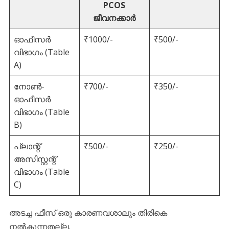
PCOS
ജീവനക്കാർ
ഓഫീസർ
₹1000/-
₹500/-
വിഭാഗം (Table
A)
നോൺ-
₹700/-
₹350/-
ഓഫീസർ
വിഭാഗം (Table
B)
പ്ലാന്റ്
₹500/-
₹250/-
അസിസ്റ്റന്റ്
വിഭാഗം (Table
C)
അടച്ച ഫീസ് ഒരു കാരണവശാലും തിരികെ
നൽകുന്നതല്ല.