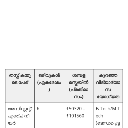
തസ്തികയു
ഒഴിവുകൾ
ശമ്പള
കുറഞ്ഞ
ടെ പേര്
(ഏകദേശം
സ്കെയിൽ
വിദ്യാഭ്യാ
)
(പ്രതിമാ
സ
സം)
യോഗ്യത
അസിസ്റ്റന്റ്
6
₹50320 –
B.Tech/M.T
എഞ്ചിനീ
₹101560
ech
യർ
(ബന്ധപ്പെട്ട