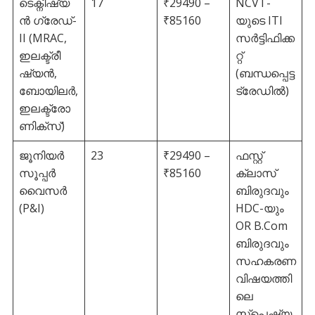
ടെക്നീഷ്യ
17
₹29490 –
NCVT-
ൻ ഗ്രേഡ്-
₹85160
യുടെ ITI
II (MRAC,
സർട്ടിഫിക്ക
ഇലക്ട്രീ
റ്റ്
ഷ്യൻ,
(ബന്ധപ്പെട്ട
ബോയിലർ,
ട്രേഡിൽ)
ഇലക്ട്രോ
ണിക്സ്)
ജൂനിയർ
23
₹29490 –
ഫസ്റ്റ്
സൂപ്പർ
₹85160
ക്ലാസ്
വൈസർ
ബിരുദവും
(P&I)
HDC-യും
OR B.Com
ബിരുദവും
സഹകരണ
വിഷയത്തി
ലെ
സ്പെഷ്യ