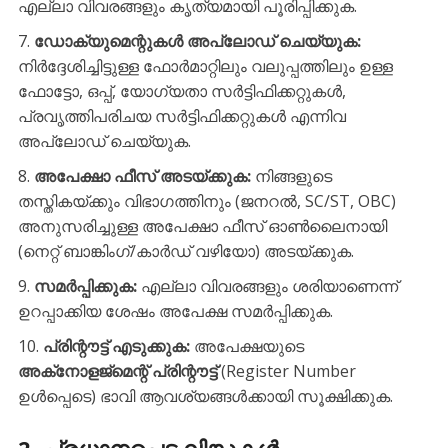
എല്ലാ വിവരങ്ങളും കൃത്യമായി പൂരിപ്പിക്കുക.
ഡോക്യുമെന്റുകൾ അപ്‌ലോഡ് ചെയ്യുക:
നിർദ്ദേശിച്ചിട്ടുള്ള ഫോർമാറ്റിലും വലുപ്പത്തിലും ഉള്ള
ഫോട്ടോ, ഒപ്പ്, യോഗ്യതാ സർട്ടിഫിക്കറ്റുകൾ,
പ്രവൃത്തിപരിചയ സർട്ടിഫിക്കറ്റുകൾ എന്നിവ
അപ്‌ലോഡ് ചെയ്യുക.
അപേക്ഷാ ഫീസ് അടയ്ക്കുക:
നിങ്ങളുടെ
തസ്തികയ്ക്കും വിഭാഗത്തിനും (ജനറൽ, SC/ST, OBC)
അനുസരിച്ചുള്ള അപേക്ഷാ ഫീസ് ഓൺലൈനായി
(നെറ്റ് ബാങ്കിംഗ്/കാർഡ് വഴിയോ) അടയ്ക്കുക.
സമർപ്പിക്കുക:
എല്ലാ വിവരങ്ങളും ശരിയാണെന്ന്
ഉറപ്പാക്കിയ ശേഷം അപേക്ഷ സമർപ്പിക്കുക.
പ്രിന്റൗട്ട് എടുക്കുക:
അപേക്ഷയുടെ
അക്‌നോളജ്‌മെന്റ് പ്രിന്റൗട്ട്
(Register Number
ഉൾപ്പെടെ) ഭാവി ആവശ്യങ്ങൾക്കായി സൂക്ഷിക്കുക.
​2. പ്രധാനപ്പെട്ട ലിങ്കുകൾ