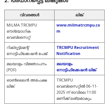
വിവരങ്ങൾ
ലിങ്ക്
MILMA TRCMPU
www.milmatrcmpu.co
ഔദ്യോഗിക
m
വെബ്സൈറ്റ്
റിക്രൂട്ട്മെന്റ്
TRCMPU Recruitment
നോട്ടിഫിക്കേഷൻ പേജ്
Notification
മലയാളം വിജ്ഞാപനം
മലയാളം
(PDF)
നോട്ടിഫിക്കേഷൻ ലിങ്ക്
ഓൺലൈൻ അപേക്ഷ
TRCMPU
ലിങ്ക്
വെബ്സൈറ്റിൽ 06-11-
2025 ന് രാവിലെ 11.00
മണിക്ക് ലഭ്യമാകും.