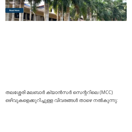
തലശ്ശേരി മലബാർ ക്യാൻസർ സെന്ററിലെ (MCC)
ഒഴിവുകളെക്കുറിച്ചുള്ള വിവരങ്ങൾ താഴെ നൽകുന്നു: