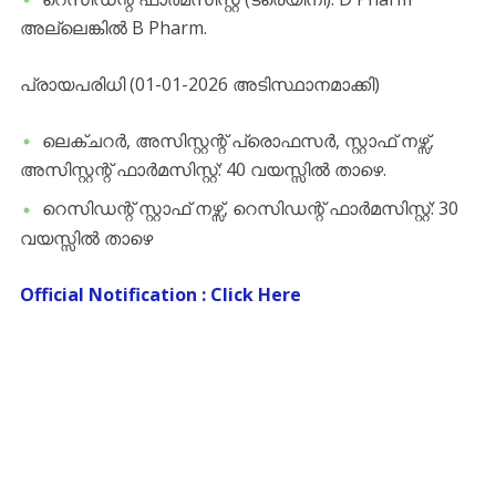
അല്ലെങ്കിൽ B Pharm.
​പ്രായപരിധി (01-01-2026 അടിസ്ഥാനമാക്കി)
​ലെക്ചറർ, അസിസ്റ്റന്റ് പ്രൊഫസർ, സ്റ്റാഫ് നഴ്സ്,
അസിസ്റ്റന്റ് ഫാർമസിസ്റ്റ്: 40 വയസ്സിൽ താഴെ.
​റെസിഡന്റ് സ്റ്റാഫ് നഴ്സ്, റെസിഡന്റ് ഫാർമസിസ്റ്റ്: 30
വയസ്സിൽ താഴെ
Official Notification : Click Here