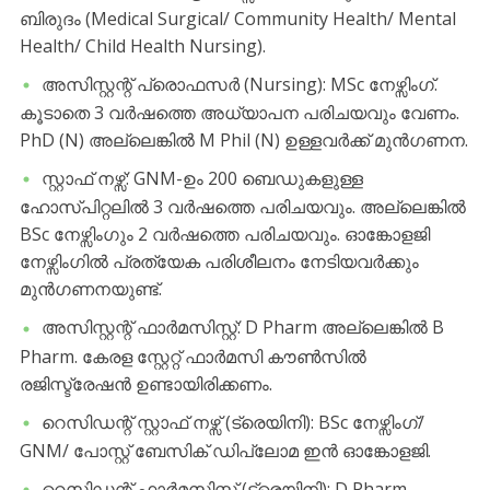
ബിരുദം (Medical Surgical/ Community Health/ Mental
Health/ Child Health Nursing).
​അസിസ്റ്റന്റ് പ്രൊഫസർ (Nursing): MSc നേഴ്സിംഗ്.
കൂടാതെ 3 വർഷത്തെ അധ്യാപന പരിചയവും വേണം.
PhD (N) അല്ലെങ്കിൽ M Phil (N) ഉള്ളവർക്ക് മുൻഗണന.
​സ്റ്റാഫ് നഴ്സ്: GNM-ഉം 200 ബെഡുകളുള്ള
ഹോസ്പിറ്റലിൽ 3 വർഷത്തെ പരിചയവും. അല്ലെങ്കിൽ
BSc നേഴ്സിംഗും 2 വർഷത്തെ പരിചയവും. ഓങ്കോളജി
നേഴ്സിംഗിൽ പ്രത്യേക പരിശീലനം നേടിയവർക്കും
മുൻഗണനയുണ്ട്.
​അസിസ്റ്റന്റ് ഫാർമസിസ്റ്റ്: D Pharm അല്ലെങ്കിൽ B
Pharm. കേരള സ്റ്റേറ്റ് ഫാർമസി കൗൺസിൽ
രജിസ്ട്രേഷൻ ഉണ്ടായിരിക്കണം.
​റെസിഡന്റ് സ്റ്റാഫ് നഴ്സ് (ട്രെയിനി): BSc നേഴ്സിംഗ്/
GNM/ പോസ്റ്റ് ബേസിക് ഡിപ്ലോമ ഇൻ ഓങ്കോളജി.
​റെസിഡന്റ് ഫാർമസിസ്റ്റ് (ട്രെയിനി): D Pharm