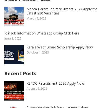
Mecca Haram job recruitment 2022 Apply the
Latest 230 Vacancies
March 9, 2022
Join Job Information Whatsapp Group Click Here
June 8, 2022
Kerala Waqf Board Scholarship Apply Now
October 1, 2023
Recent Posts
KSFDC Recruitment-2026 Apply Now
August 6, 2026
Arogyakeralam Job Vacancy Apply Now