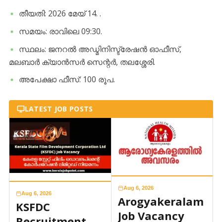
​തീയതി: 2026 മേയ് 14. .
​സമയം: രാവിലെ 09:30.
​സ്ഥലം: ജനറൽ അഡ്മിനിസ്ട്രേഷൻ ഓഫീസ്,
മലബാർ ക്യാൻസർ സെന്റർ, തലശ്ശേരി.
​അപേക്ഷാ ഫീസ്: 100 രൂപ.
LATEST JOB POSTS
Aug 6, 2026
Aug 6, 2026
Arogyakeralam
KSFDC
Job Vacancy
Recruitment-