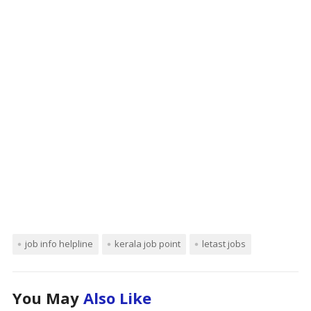
job info helpline
kerala job point
letast jobs
You May
Also Like