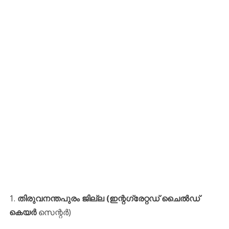
​1.
തിരുവനന്തപുരം ജില്ല (ഇന്റഗ്രേറ്റഡ് ചൈൽഡ്
കെയർ
സെന്റർ)