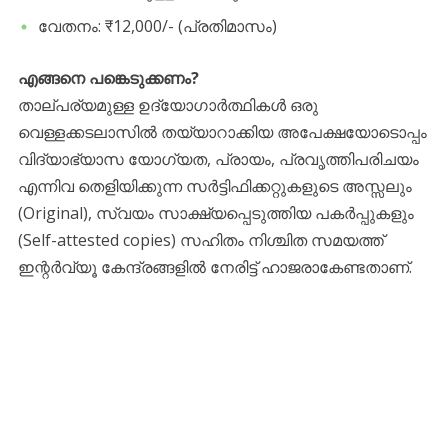
​വേതനം: ₹12,000/- (പ്രതിമാസം)
​എങ്ങനെ പങ്കെടുക്കണം?
​താല്പര്യമുള്ള ഉദ്യോഗാർത്ഥികൾ ഒരു
വെള്ളക്കടലാസിൽ തയ്യാറാക്കിയ അപേക്ഷയോടൊപ്പം
വിദ്യാഭ്യാസ യോഗ്യത, പ്രായം, പ്രവൃത്തിപരിചയം
എന്നിവ തെളിയിക്കുന്ന സർട്ടിഫിക്കറ്റുകളുടെ അസ്സലും
(Original), സ്വയം സാക്ഷ്യപ്പെടുത്തിയ പകർപ്പുകളും
(Self-attested copies) സഹിതം നിശ്ചിത സമയത്ത്
ഇന്റർവ്യൂ കേന്ദ്രങ്ങളിൽ നേരിട്ട് ഹാജരാകേണ്ടതാണ്.