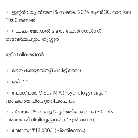
​ഇന്റർവ്യൂ തീയതി & സമയം: 2026 ജൂൺ 30, രാവിലെ
10:00 മണിക്ക്
​സ്ഥലം: മോഡൽ ഹോം ഫോർ ഗേൾസ്,
രാമവർമ്മപുരം, തൃശ്ശൂർ
​ഒഴിവ് വിവരങ്ങൾ:
​സൈക്കോളജിസ്റ്റ് (പാർട്ട് ടൈം)
​ഒഴിവ്: 1
​യോഗ്യത: M.Sc / M.A (Psychology) ഒപ്പം 1
വർഷത്തെ പ്രവൃത്തിപരിചയം
​പ്രായം: 25 വയസ്സ് പൂർത്തിയാകണം (30 – 45
പ്രായപരിധിയിലുള്ളവർക്ക് മുൻഗണന)
​വേതനം: ₹12,000/- (പ്രതിമാസം)