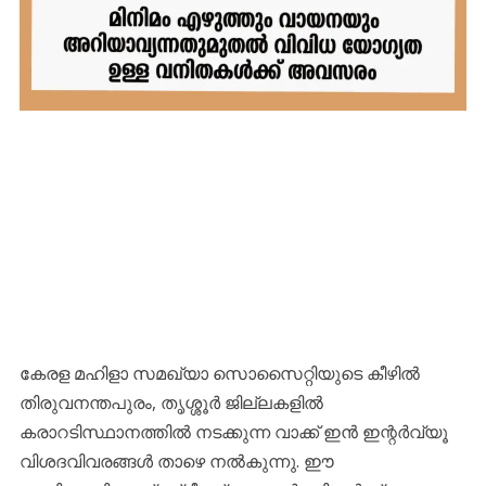
കേരള മഹിളാ സമഖ്യാ സൊസൈറ്റിയുടെ കീഴിൽ
തിരുവനന്തപുരം, തൃശ്ശൂർ ജില്ലകളിൽ
കരാറടിസ്ഥാനത്തിൽ നടക്കുന്ന വാക്ക് ഇൻ ഇന്റർവ്യൂ
വിശദവിവരങ്ങൾ താഴെ നൽകുന്നു. ഈ