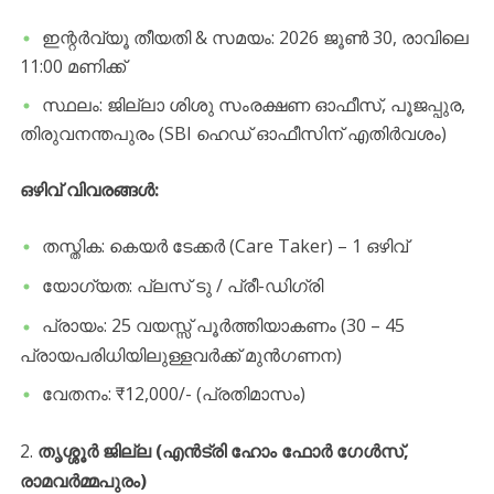
​ഇന്റർവ്യൂ തീയതി & സമയം: 2026 ജൂൺ 30, രാവിലെ
11:00 മണിക്ക്
​സ്ഥലം: ജില്ലാ ശിശു സംരക്ഷണ ഓഫീസ്, പൂജപ്പുര,
തിരുവനന്തപുരം (SBI ഹെഡ് ഓഫീസിന് എതിർവശം)
​ഒഴിവ് വിവരങ്ങൾ:
​തസ്തിക: കെയർ ടേക്കർ (Care Taker) – 1 ഒഴിവ്
​യോഗ്യത: പ്ലസ് ടു / പ്രീ-ഡിഗ്രി
​പ്രായം: 25 വയസ്സ് പൂർത്തിയാകണം (30 – 45
പ്രായപരിധിയിലുള്ളവർക്ക് മുൻഗണന)
​വേതനം: ₹12,000/- (പ്രതിമാസം)
​2.
തൃശ്ശൂർ ജില്ല (എൻട്രി ഹോം ഫോർ ഗേൾസ്,
രാമവർമ്മപുരം)