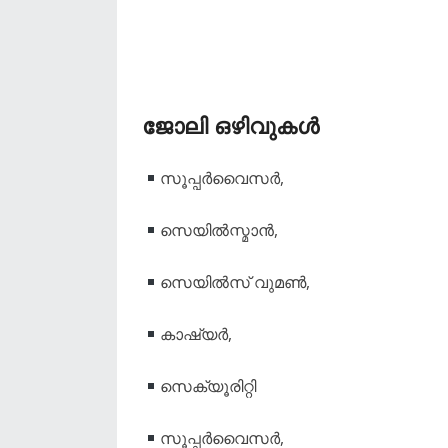
ജോലി ഒഴിവുകൾ
സൂപ്പർവൈസർ,
സെയിൽസ്മാൻ,
സെയിൽസ് വുമൺ,
കാഷ്യർ,
സെക്യൂരിറ്റി
സൂപ്പർവൈസർ,