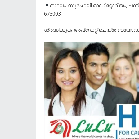
സ്ഥലം: സുമംഗലി ഓഡിറ്റോറിയം, പന്നി
673003.
ശ്രദ്ധിക്കുക: അപ്‌ഡേറ്റ് ചെയ്‌ത ബയോ