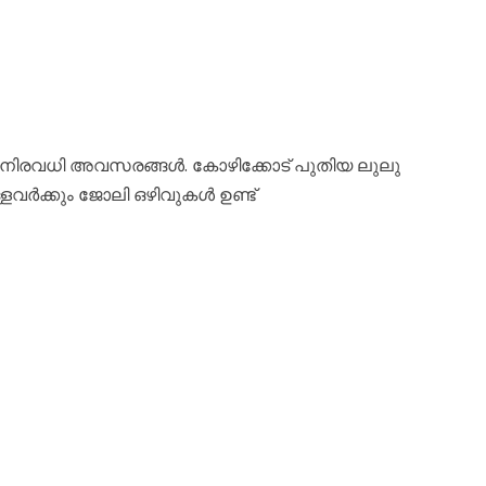
 നിരവധി അവസരങ്ങൾ. കോഴിക്കോട് പുതിയ ലുലു
ളവർക്കും ജോലി ഒഴിവുകൾ ഉണ്ട്