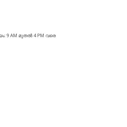
മയം: 9 AM മുതൽ 4 PM വരെ