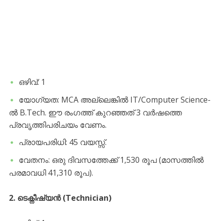
​ഒഴിവ്: 1
​യോഗ്യത: MCA അല്ലെങ്കിൽ IT/Computer Science-
ൽ B.Tech. ഈ രംഗത്ത് കുറഞ്ഞത് 3 വർഷത്തെ
പ്രവൃത്തിപരിചയം വേണം.
​പ്രായപരിധി: 45 വയസ്സ്.
​വേതനം: ഒരു ദിവസത്തേക്ക് 1,530 രൂപ (മാസത്തിൽ
പരമാവധി 41,310 രൂപ).
2. ടെക്നീഷ്യൻ (Technician)