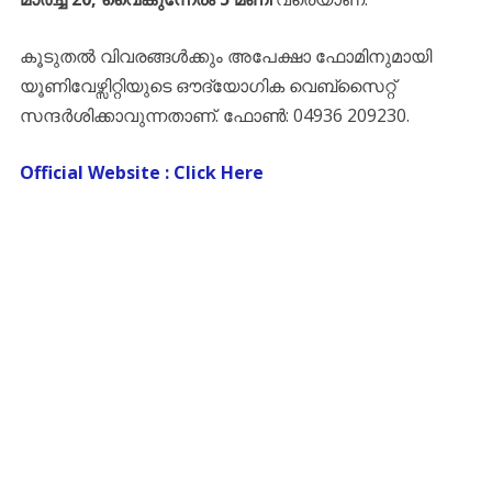
​കൂടുതൽ വിവരങ്ങൾക്കും അപേക്ഷാ ഫോമിനുമായി
യൂണിവേഴ്സിറ്റിയുടെ ഔദ്യോഗിക വെബ്സൈറ്റ്
സന്ദർശിക്കാവുന്നതാണ്. ഫോൺ: 04936 209230.
Official Website : Click Here