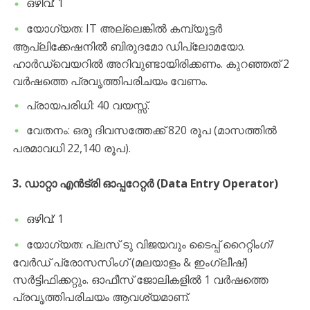
​ഒഴിവ്: 1
​യോഗ്യത: IT അല്ലെങ്കിൽ കമ്പ്യൂട്ടർ
ആപ്ലിക്കേഷനിൽ ബിരുദമോ ഡിപ്ലോമയോ.
ഹാർഡ്‌വെയറിൽ അറിവുണ്ടായിരിക്കണം. കുറഞ്ഞത് 2
വർഷത്തെ പ്രവൃത്തിപരിചയം വേണം.
​പ്രായപരിധി: 40 വയസ്സ്.
​വേതനം: ഒരു ദിവസത്തേക്ക് 820 രൂപ (മാസത്തിൽ
പരമാവധി 22,140 രൂപ).
3. ഡാറ്റാ എൻട്രി ഓപ്പറേറ്റർ (Data Entry Operator)
​ഒഴിവ്: 1
​യോഗ്യത: പ്ലസ് ടു വിജയവും ടൈപ്പ് റൈറ്റിംഗ്/
വേർഡ് പ്രോസസിംഗ് (മലയാളം & ഇംഗ്ലീഷ്)
സർട്ടിഫിക്കറ്റും. ഓഫീസ്‌ ജോലികളിൽ 1 വർഷത്തെ
പ്രവൃത്തിപരിചയം ആവശ്യമാണ്.