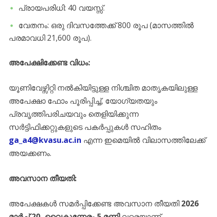
​പ്രായപരിധി: 40 വയസ്സ്.
​വേതനം: ഒരു ദിവസത്തേക്ക് 800 രൂപ (മാസത്തിൽ
പരമാവധി 21,600 രൂപ).
അപേക്ഷിക്കേണ്ട വിധം:
യൂണിവേഴ്സിറ്റി നൽകിയിട്ടുള്ള നിശ്ചിത മാതൃകയിലുള്ള
അപേക്ഷാ ഫോം പൂരിപ്പിച്ച്, യോഗ്യതയും
പ്രവൃത്തിപരിചയവും തെളിയിക്കുന്ന
സർട്ടിഫിക്കറ്റുകളുടെ പകർപ്പുകൾ സഹിതം
ga_a4@kvasu.ac.in
എന്ന ഇമെയിൽ വിലാസത്തിലേക്ക്
അയക്കണം.
അവസാന തീയതി:
അപേക്ഷകൾ സമർപ്പിക്കേണ്ട അവസാന തീയതി
2026
മാർച്ച് 20, വൈകുന്നേരം 5 മണി
വരെയാണ്.