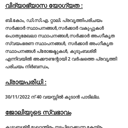
വിദ്യാഭ്യാസ യോഗ്യത :
ബി.കോം, ഡി.സി.എ. റ്റാലി. പ്രവൃത്തിപരിചയം
സർക്കാർ സ്ഥാപനങ്ങൾ,സർക്കാർ വകുപ്പുകൾ
പൊതുമേഖലാ സ്ഥാപനങ്ങൾ,സർക്കാർ അംഗീകൃത
സ്വയംഭരണ സ്ഥാപനങ്ങൾ, സർക്കാർ അംഗീകൃത
സ്ഥാപനങ്ങൾ പ്രോജക്ടുകൾ, കുടുംബശ്രീ
എന്നിവയിൽ അക്കൗണ്ടന്റായി 2 വർഷത്തെ പ്രവൃത്തി
പരിചയം നിർബന്ധം,
പ്രായപരിധി :
30/11/2022 ന് 40 വയസ്സിൽ കൂടാൻ പാടില്ല.
ജോലിയുടെ സ്വഭാവം
കുടുബശ്രീ മുഖാന്തിരം നടപ്പിലാക്കുന്ന കേന്ദ്ര-