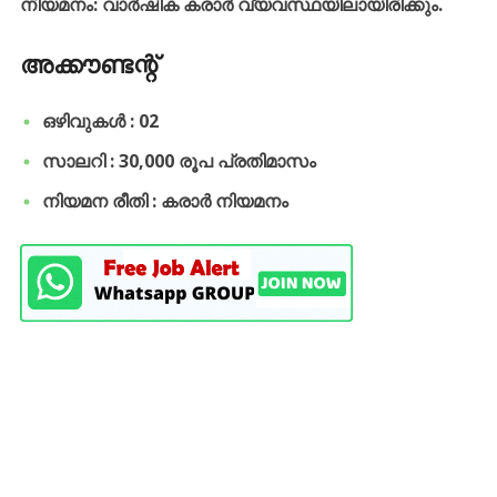
നിയമനം: വാർഷിക കരാർ വ്യവസ്ഥയിലായിരിക്കും.
അക്കൗണ്ടന്റ്
ഒഴിവുകൾ : 02
സാലറി : 30,000 രൂപ പ്രതിമാസം
നിയമന രീതി : കരാർ നിയമനം