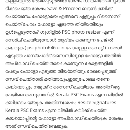
കള്ളികളിൽ രേഖപ്പെടുത്തിയ ശേഷം ഡിക്ലറേഷനുകൾ
ടിക് ചെയ്ത ശേഷം Save & Proceed ബട്ടൺ ക്ലിക്ക്
ചെയ്യണം. ഫോട്ടോയെ എങ്ങനെ എളുപ്പം റിസൈസ്
ചെയ്ത് പേരും ഫോട്ടോ എടുത്ത തിയ്യതിയും
ഉൾപ്പെടുത്താം? ഗൂഗിളിൽ PSC photo resizer എന്ന്
സെർച് ചെയ്യുമ്പോൾ ആദ്യം കാണുന്ന പേജിൽ
കയറുക ( pscphoto646.u.in പോലുള്ള സൈറ്റ് ). നമ്മൾ
എടുത്ത പാസ്പോർട് സൈസിലുള്ള ഫോട്ടോ അതിൽ
അപ്‌ലോഡ് ചെയ്ത് താഴെ കാണുന്ന കോളങ്ങളിൽ
പേരും ഫോട്ടോ എടുത്ത തിയ്യതിയും രേഖപ്പെടുത്തി
സേവ് ചെയ്താൽ മതിയാവും.ഇതുപോലെ തന്നെ
കയ്യൊപ്പും നമുക്ക് റിസൈസ് ചെയ്യാം. അതിന് ആ
പേജിലെ മെനുബാറിൽ Kerala PSC Exams എന്ന ലിങ്കിൽ
ക്ലിക് ചെയ്യുക. അതിന് ശേഷം Resize Signatures
Kerala PSC Exams എന്ന ലിങ്കിൽ ക്ലിക്ക് ചെയ്ത്
കയ്യൊപ്പിന്റെ ഫോട്ടോ അപ്‌ലോഡ് ചെയ്യുക. ശേഷം
അത് സേവ് ചെയ്ത് വെക്കുക.