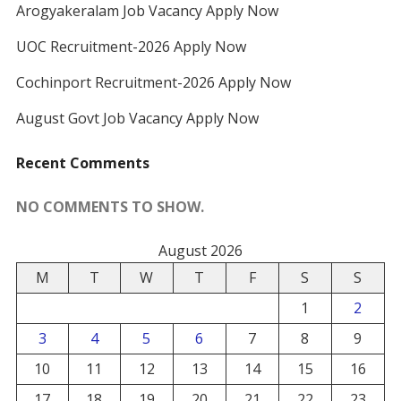
Arogyakeralam Job Vacancy Apply Now
UOC Recruitment-2026 Apply Now
Cochinport Recruitment-2026 Apply Now
August Govt Job Vacancy Apply Now
Recent Comments
NO COMMENTS TO SHOW.
August 2026
M
T
W
T
F
S
S
1
2
3
4
5
6
7
8
9
10
11
12
13
14
15
16
17
18
19
20
21
22
23