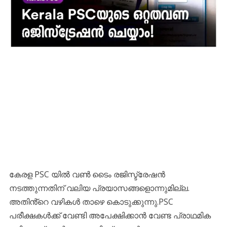
കേരള PSC യിൽ വൺ ടൈം രജിസ്ട്രേഷൻ
നടത്തുന്നതിന് വലിയ പ്രയാസങ്ങളൊന്നുമില്ല.
അതിൻ്റെ വഴികൾ താഴെ കൊടുക്കുന്നു.PSC
പരീക്ഷകൾക്ക് വേണ്ടി അപേക്ഷിക്കാൻ വേണ്ട പ്രാഥമിക