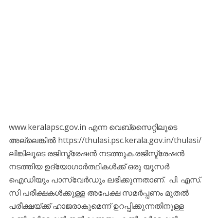
www.keralapsc.gov.in എന്ന വെബ്സൈറ്റിലൂടെ
അല്ലെങ്കിൽ https://thulasi.psc.kerala.gov.in/thulasi/
ലിങ്കിലൂടെ രജിസ്ട്രേഷൻ നടത്തുക.രജിസ്ട്രേഷൻ
നടത്തിയ ഉദ്യോഗാർത്ഥികൾക്ക് ഒരു യൂസർ
ഐഡിയും പാസ്‌വേർഡും ലഭിക്കുന്നതാണ്. പി. എസ്‌.
സി പരീക്ഷകൾക്കുള്ള അപേക്ഷ സമർപ്പണം മുതൽ
പരീക്ഷയ്ക്ക് ഹാജരാകുമെന്ന് ഉറപ്പിക്കുന്നതിനുള്ള