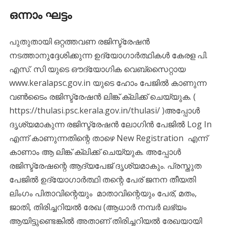
ഒന്നാം ഘട്ടം
പുതുതായി ഒറ്റത്തവണ രജിസ്ട്രേഷൻ
നടത്താനുദ്ദേശിക്കുന്ന ഉദ്യോഗാർത്ഥികൾ കേരള പി.
എസ്. സി യുടെ ഔദ്യോഗിക വെബ്സൈറ്റായ
www.keralapsc.gov.in യുടെ ഹോം പേജിൽ കാണുന്ന
വൺടൈം രജിസ്ട്രേഷൻ ലിങ്ക് ക്ലിക്ക് ചെയ്യുക. (
https://thulasi.psc.kerala.gov.in/thulasi/ )അപ്പോൾ
ദൃശ്യമാകുന്ന രജിസ്ട്രേഷൻ ലോഗിൻ പേജിൽ Log In
എന്ന് കാണുന്നതിന്റെ താഴെ New Registration എന്ന്
കാണാം ആ ലിങ്ക് ക്ലിക്ക് ചെയ്യുക. അപ്പോൾ
രജിസ്ട്രേഷന്റെ ആദ്യപേജ് ദൃശ്യമാകും. പ്രസ്തുത
പേജിൽ ഉദ്യോഗാർത്ഥി തന്റെ പേര് ജനന തീയതി
ലിംഗം പിതാവിന്റെയും മാതാവിന്റെയും പേര്, മതം,
ജാതി, തിരിച്ചറിയൽ രേഖ (ആധാർ നമ്പർ ലഭ്യം
ആയിട്ടുണ്ടെങ്കിൽ അതാണ് തിരിച്ചറിയൽ രേഖയായി