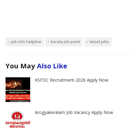
job info helpline
kerala job point
letast jobs
You May
Also Like
KSFDC Recruitment-2026 Apply Now
Arogyakeralam Job Vacancy Apply Now