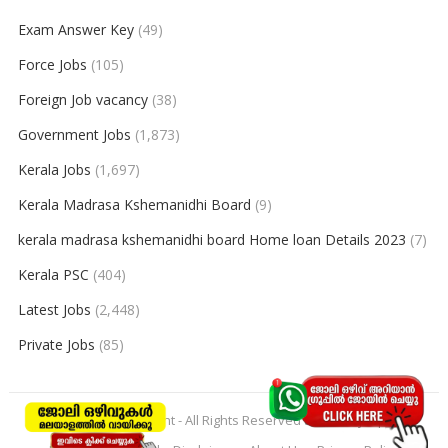
Exam Answer Key
(49)
Force Jobs
(105)
Foreign Job vacancy
(38)
Government Jobs
(1,873)
Kerala Jobs
(1,697)
Kerala Madrasa Kshemanidhi Board
(9)
kerala madrasa kshemanidhi board Home loan Details 2023
(7)
Kerala PSC
(404)
Latest Jobs
(2,448)
Private Jobs
(85)
© 2026
keralajobpoint
- All Rights Reserved to
Keralajobpoint