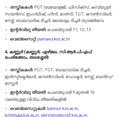
തസ്തികകൾ:
PGT (ബയോളജി, ഫിസിക്സ്, കമ്പ്യൂട്ടർ
സയൻസ്, ഇംഗ്ലീഷ്, ഹിന്ദി, മാത്സ്), TGT, കൗൺസിലർ,
നേഴ്സ്, ബാലവാടിക ടീച്ചർ, മലയാളം ടീച്ചർ തുടങ്ങിയവ.
ഇന്റർവ്യൂ തീയതി:
ഫെബ്രുവരി 11, 12, 13.
വെബ്സൈറ്റ്:
painavu.kvs.ac.in
4. കണ്ണൂർ (കണ്ണൂർ, ഏഴിമല, സി.ആർ.പി.എഫ്
പെരിങ്ങോം, തലശ്ശേരി)
തസ്തികകൾ:
PGT, TGT, ബാലവാടിക ടീച്ചർ,
ഇൻസ്ട്രക്ടർമാർ, കൗൺസിലർ, ഡോക്ടർ, നേഴ്സ്, ബാൻഡ്
മാസ്റ്റർ.
ഇന്റർവ്യൂ തീയതി:
ഫെബ്രുവരി 9 മുതൽ 16
വരെയുള്ള വിവിധ തീയതികളിൽ.
വെബ്സൈറ്റുകൾ:
kannur.kvs.ac.in
,
ezhimala.kvs.ac.in
,
peringomecrpf.kvs.ac.in