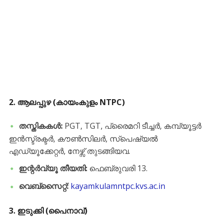
2. ആലപ്പുഴ (കായംകുളം NTPC)
തസ്തികകൾ:
PGT, TGT, പ്രൈമറി ടീച്ചർ, കമ്പ്യൂട്ടർ
ഇൻസ്ട്രക്ടർ, കൗൺസിലർ, സ്പെഷ്യൽ
എഡ്യൂക്കേറ്റർ, നേഴ്സ് തുടങ്ങിയവ.
ഇന്റർവ്യൂ തീയതി:
ഫെബ്രുവരി 13.
വെബ്സൈറ്റ്:
kayamkulamntpc.kvs.ac.in
3. ഇടുക്കി (പൈനാവ്)