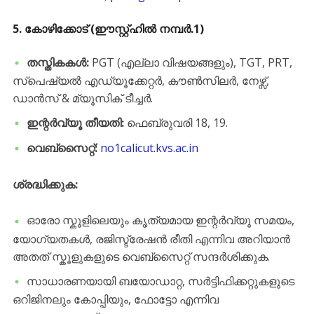
5. കോഴിക്കോട് (ഈസ്റ്റ്ഹിൽ നമ്പർ.1)
തസ്തികകൾ:
PGT (എല്ലാ വിഷയങ്ങളും), TGT, PRT,
സ്പെഷ്യൽ എഡ്യൂക്കേറ്റർ, കൗൺസിലർ, നേഴ്സ്,
ഡാൻസ് & മ്യൂസിക് ടീച്ചർ.
ഇന്റർവ്യൂ തീയതി:
ഫെബ്രുവരി 18, 19.
വെബ്സൈറ്റ്:
no1calicut.kvs.ac.in
ശ്രദ്ധിക്കുക:
​ഓരോ സ്കൂളിലെയും കൃത്യമായ ഇന്റർവ്യൂ സമയം,
യോഗ്യതകൾ, രജിസ്ട്രേഷൻ രീതി എന്നിവ അറിയാൻ
അതത് സ്കൂളുകളുടെ വെബ്സൈറ്റ് സന്ദർശിക്കുക.
​സാധാരണയായി ബയോഡാറ്റ, സർട്ടിഫിക്കറ്റുകളുടെ
ഒറിജിനലും കോപ്പിയും, ഫോട്ടോ എന്നിവ