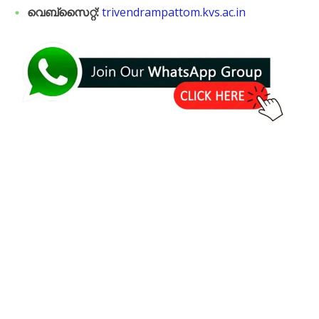
വെബ്സൈറ്റ്:
trivendrampattom.kvs.ac.in