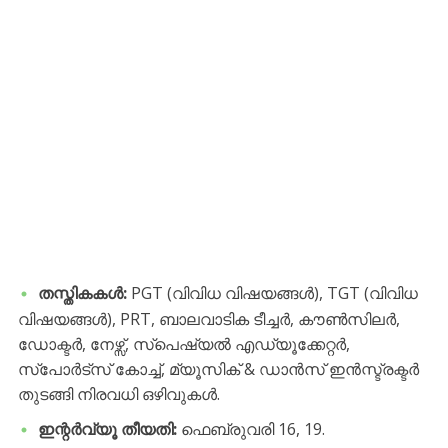
തസ്തികകൾ:
PGT (വിവിധ വിഷയങ്ങൾ), TGT (വിവിധ
വിഷയങ്ങൾ), PRT, ബാലവാടിക ടീച്ചർ, കൗൺസിലർ,
ഡോക്ടർ, നേഴ്സ്, സ്പെഷ്യൽ എഡ്യൂക്കേറ്റർ,
സ്പോർട്സ് കോച്ച്, മ്യൂസിക് & ഡാൻസ് ഇൻസ്ട്രക്ടർ
തുടങ്ങി നിരവധി ഒഴിവുകൾ.
ഇന്റർവ്യൂ തീയതി:
ഫെബ്രുവരി 16, 19.