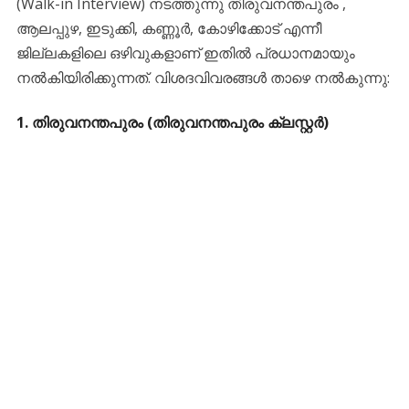
(Walk-in Interview) നടത്തുന്നു തിരുവനന്തപുരം ,
ആലപ്പുഴ, ഇടുക്കി, കണ്ണൂർ, കോഴിക്കോട് എന്നീ
ജില്ലകളിലെ ഒഴിവുകളാണ് ഇതിൽ പ്രധാനമായും
നൽകിയിരിക്കുന്നത്. വിശദവിവരങ്ങൾ താഴെ നൽകുന്നു:
1. തിരുവനന്തപുരം (തിരുവനന്തപുരം ക്ലസ്റ്റർ)