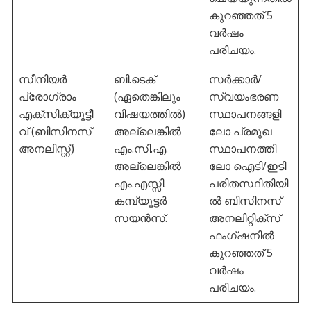
കുറഞ്ഞത് 5
വർഷം
പരിചയം.
സീനിയർ
ബി.ടെക്
സർക്കാർ/
പ്രോഗ്രാം
(ഏതെങ്കിലും
സ്വയംഭരണ
എക്സിക്യൂട്ടീ
വിഷയത്തിൽ)
സ്ഥാപനങ്ങളി
വ് (ബിസിനസ്
അല്ലെങ്കിൽ
ലോ പ്രമുഖ
അനലിസ്റ്റ്)
എം.സി.എ.
സ്ഥാപനത്തി
അല്ലെങ്കിൽ
ലോ ഐടി/ഇടി
എം.എസ്സി.
പരിതസ്ഥിതിയി
കമ്പ്യൂട്ടർ
ൽ ബിസിനസ്
സയൻസ്.
അനലിറ്റിക്സ്
ഫംഗ്ഷനിൽ
കുറഞ്ഞത് 5
വർഷം
പരിചയം.