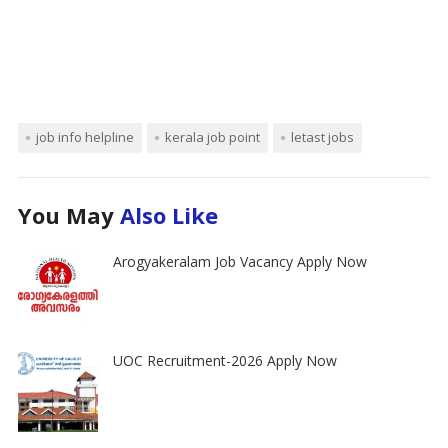
job info helpline
kerala job point
letast jobs
You May
Also Like
Arogyakeralam Job Vacancy Apply Now
UOC Recruitment-2026 Apply Now