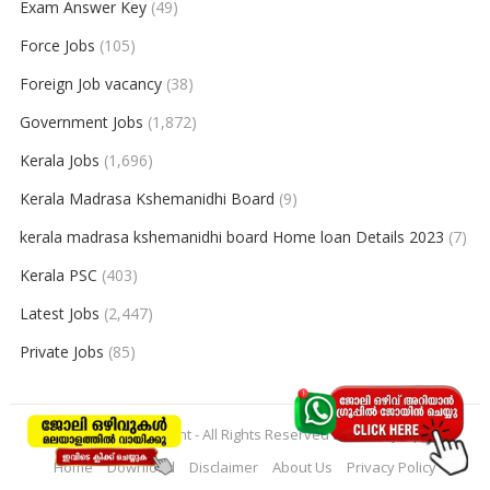
Exam Answer Key
(49)
Force Jobs
(105)
Foreign Job vacancy
(38)
Government Jobs
(1,872)
Kerala Jobs
(1,696)
Kerala Madrasa Kshemanidhi Board
(9)
kerala madrasa kshemanidhi board Home loan Details 2023
(7)
Kerala PSC
(403)
Latest Jobs
(2,447)
Private Jobs
(85)
© 2026
keralajobpoint
- All Rights Reserved to
Keralajobpoint
Home
Download
Disclaimer
About Us
Privacy Policy