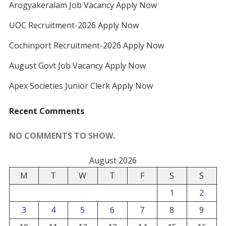
Arogyakeralam Job Vacancy Apply Now
UOC Recruitment-2026 Apply Now
Cochinport Recruitment-2026 Apply Now
August Govt Job Vacancy Apply Now
Apex Societies Junior Clerk Apply Now
Recent Comments
NO COMMENTS TO SHOW.
August 2026
M
T
W
T
F
S
S
1
2
3
4
5
6
7
8
9