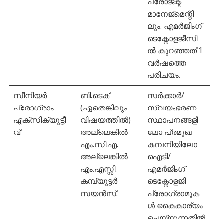
പ്രോജക്ട്
മാനേജ്മെന്റി
ലും. എമർജിംഗ്
ടെക്നോളജീസി
ൽ കുറഞ്ഞത് 1
വർഷത്തെ
പരിചയം.
സീനിയർ
ബി.ടെക്
സർക്കാർ/
പ്രോഗ്രാം
(ഏതെങ്കിലും
സ്വയംഭരണ
എക്സിക്യൂട്ടീ
വിഷയത്തിൽ)
സ്ഥാപനങ്ങളി
വ്
അല്ലെങ്കിൽ
ലോ പ്രമുഖ
എം.സി.എ.
കമ്പനിയിലോ
അല്ലെങ്കിൽ
ഐടി/
എം.എസ്സി.
എമർജിംഗ്
കമ്പ്യൂട്ടർ
ടെക്നോളജി
സയൻസ്.
പ്രോഗ്രാമുക
ൾ കൈകാര്യം
ചെയ്യുന്നതിൽ