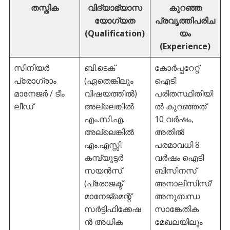
തസ്തിക
വിദ്യാഭ്യാസ
കുറഞ്ഞ
യോഗ്യത
പ്രവൃത്തിപരിച
(Qualification)
യം
(Experience)
സീനിയർ
ബി.ടെക്
കോർപ്പറേറ്റ്
പ്രോഗ്രാം
(ഏതെങ്കിലും
ഐടി
മാനേജർ / ടീം
വിഷയത്തിൽ)
പരിതസ്ഥിതിയി
ലീഡ്
അല്ലെങ്കിൽ
ൽ കുറഞ്ഞത്
എം.സി.എ.
10 വർഷം,
അല്ലെങ്കിൽ
അതിൽ
എം.എസ്സി.
പരമാവധി 8
കമ്പ്യൂട്ടർ
വർഷം ഐടി
സയൻസ്.
ബിസിനസ്
(പ്രോജക്ട്
അനാലിസിസ്/
മാനേജ്മെന്റ്
അനുബന്ധ
സർട്ടിഫിക്കേഷ
സാങ്കേതിക
ൻ അധിക
മേഖലയിലും