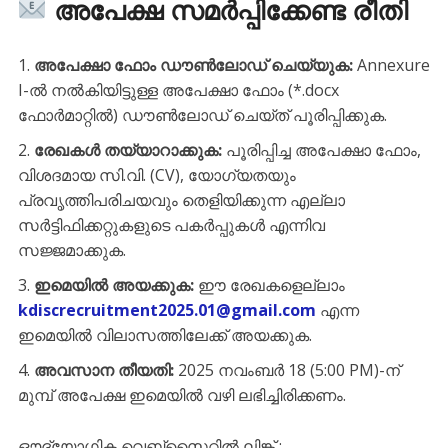
അപേക്ഷ സമർപ്പിക്കേണ്ട രീതി
അപേക്ഷാ ഫോം ഡൗൺലോഡ് ചെയ്യുക:
Annexure
I-ൽ നൽകിയിട്ടുള്ള അപേക്ഷാ ഫോം (*.docx
ഫോർമാറ്റിൽ) ഡൗൺലോഡ് ചെയ്ത് പൂരിപ്പിക്കുക.
രേഖകൾ തയ്യാറാക്കുക:
പൂരിപ്പിച്ച അപേക്ഷാ ഫോം,
വിശദമായ സി.വി. (CV), യോഗ്യതയും
പ്രവൃത്തിപരിചയവും തെളിയിക്കുന്ന എല്ലാ
സർട്ടിഫിക്കറ്റുകളുടെ പകർപ്പുകൾ എന്നിവ
സജ്ജമാക്കുക.
ഇമെയിൽ അയക്കുക:
ഈ രേഖകളെല്ലാം
kdiscrecruitment2025.01@gmail.com
എന്ന
ഇമെയിൽ വിലാസത്തിലേക്ക് അയക്കുക.
അവസാന തീയതി:
2025 നവംബർ 18 (5:00 PM)-ന്
മുമ്പ് അപേക്ഷ ഇമെയിൽ വഴി ലഭിച്ചിരിക്കണം.
ഔദ്യോഗിക വെബ്സൈറ്റിൽ ലിങ്ക് :