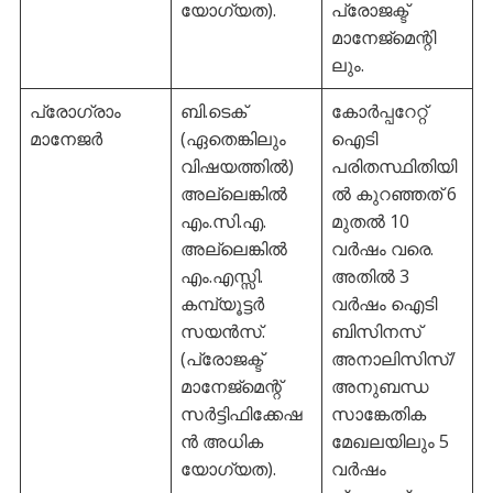
യോഗ്യത).
പ്രോജക്ട്
മാനേജ്മെന്റി
ലും.
പ്രോഗ്രാം
ബി.ടെക്
കോർപ്പറേറ്റ്
മാനേജർ
(ഏതെങ്കിലും
ഐടി
വിഷയത്തിൽ)
പരിതസ്ഥിതിയി
അല്ലെങ്കിൽ
ൽ കുറഞ്ഞത് 6
എം.സി.എ.
മുതൽ 10
അല്ലെങ്കിൽ
വർഷം വരെ.
എം.എസ്സി.
അതിൽ 3
കമ്പ്യൂട്ടർ
വർഷം ഐടി
സയൻസ്.
ബിസിനസ്
(പ്രോജക്ട്
അനാലിസിസ്/
മാനേജ്മെന്റ്
അനുബന്ധ
സർട്ടിഫിക്കേഷ
സാങ്കേതിക
ൻ അധിക
മേഖലയിലും 5
യോഗ്യത).
വർഷം