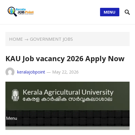
MENU
HOME
→
GOVERNMENT JOBS
KAU Job vacancy 2026 Apply Now
keralajobpoint
—
May 22, 2026