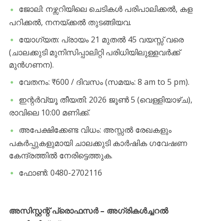
​ജോലി: നഴ്സറിയിലെ ചെടികൾ പരിപാലിക്കൽ, കള
പറിക്കൽ, നനയ്ക്കൽ തുടങ്ങിയവ.
​യോഗ്യത: പ്രായം 21 മുതൽ 45 വയസ്സ് വരെ
(ചാലക്കുടി മുനിസിപ്പാലിറ്റി പരിധിയിലുള്ളവർക്ക്
മുൻഗണന).
​വേതനം: ₹600 / ദിവസം (സമയം: 8 am to 5 pm).
​ഇന്റർവ്യൂ തീയതി: 2026 ജൂൺ 5 (വെള്ളിയാഴ്ച),
രാവിലെ 10:00 മണിക്ക്.
​അപേക്ഷിക്കേണ്ട വിധം: അസ്സൽ രേഖകളും
പകർപ്പുകളുമായി ചാലക്കുടി കാർഷിക ഗവേഷണ
കേന്ദ്രത്തിൽ നേരിട്ടെത്തുക.
​ഫോൺ: 0480-2702116
അസിസ്റ്റന്റ് പ്രൊഫസർ – അഗ്രികൾച്ചറൽ