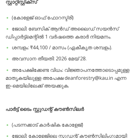
സ്റ്റാറ്റിസ്റ്റിക്സ്
(കോളേജ് ഓഫ് ഫോറസ്ട്രി)
​ജോലി: ബേസിക് ആൻഡ് അലൈഡ് സയൻസ്
ഡിപ്പാർട്ട്മെന്റിൽ 1 വർഷത്തെ കരാർ നിയമനം.
​ശമ്പളം: ₹44,100 / മാസം (ഏകീകൃത ശമ്പളം).
​അവസാന തീയതി: 2026 മേയ് 28.
​അപേക്ഷിക്കേണ്ട വിധം: വിജ്ഞാപനത്തോടൊപ്പമുള്ള
മാതൃകയിലുള്ള അപേക്ഷ deanforestry@kau.in എന്ന
ഇ-മെയിലിലേക്ക് അയക്കുക.
പാർട്ട് ടൈം സ്റ്റുഡന്റ് കൗൺസിലർ
(പടന്നക്കാട് കാർഷിക കോളേജ്)
​ജോലി: കോളേജിലെ സ്റ്റുഡന്റ് കൗൺസിലിംഗുമായി