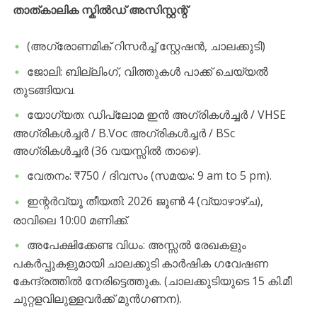
​താത്കാലിക സ്കിൽഡ് അസിസ്റ്റന്റ്
(അഗ്രോണമിക് റിസർച്ച് സ്റ്റേഷൻ, ചാലക്കുടി)
​ജോലി: ബില്ലിംഗ്, വിത്തുകൾ പാക്ക് ചെയ്യൽ
തുടങ്ങിയവ.
​യോഗ്യത: ഡിപ്ലോമ ഇൻ അഗ്രികൾച്ചർ / VHSE
അഗ്രികൾച്ചർ / B.Voc അഗ്രികൾച്ചർ / BSc
അഗ്രികൾച്ചർ (36 വയസ്സിൽ താഴെ).
​വേതനം: ₹750 / ദിവസം (സമയം: 9 am to 5 pm).
​ഇന്റർവ്യൂ തീയതി: 2026 ജൂൺ 4 (വ്യാഴാഴ്ച),
രാവിലെ 10:00 മണിക്ക്.
​അപേക്ഷിക്കേണ്ട വിധം: അസ്സൽ രേഖകളും
പകർപ്പുകളുമായി ചാലക്കുടി കാർഷിക ഗവേഷണ
കേന്ദ്രത്തിൽ നേരിട്ടെത്തുക. (ചാലക്കുടിയുടെ 15 കി.മീ
ചുറ്റളവിലുള്ളവർക്ക് മുൻഗണന).