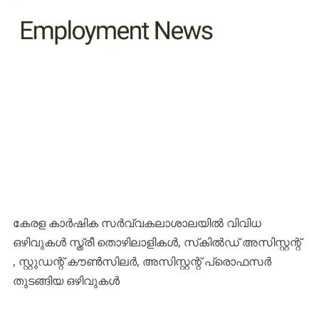
കേരള കാർഷിക സർവ്വകലാശാലയിൽ വിവിധ
ഒഴിവുകൾ സ്ത്രീ തൊഴിലാളികൾ, സ്‌കിൽഡ് അസിസ്റ്റന്റ്
, സ്റ്റുഡന്റ് കൗൺസിലർ, അസിസ്റ്റന്റ് പ്രൊഫസർ
തുടങ്ങിയ ഒഴിവുകൾ