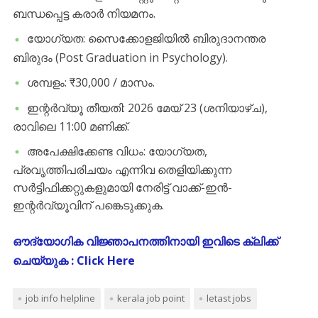
ബന്ധപ്പെട്ട കരാർ നിയമനം.
​യോഗ്യത: സൈക്കോളജിയിൽ ബിരുദാനന്തര
ബിരുദം (Post Graduation in Psychology).
​ശമ്പളം: ₹30,000 / മാസം.
​ഇന്റർവ്യൂ തീയതി: 2026 മേയ് 23 (ശനിയാഴ്ച),
രാവിലെ 11:00 മണിക്ക്.
​അപേക്ഷിക്കേണ്ട വിധം: യോഗ്യത,
പ്രവൃത്തിപരിചയം എന്നിവ തെളിയിക്കുന്ന
സർട്ടിഫിക്കറ്റുകളുമായി നേരിട്ട് വാക്ക്-ഇൻ-
ഇന്റർവ്യൂവിന് പങ്കെടുക്കുക.
ഔദ്യോഗിക വിജ്ഞാപനത്തിനായി ഇവിടെ ക്ലിക്ക്
ചെയ്യുക : Click Here
job info helpline
kerala job point
letast jobs