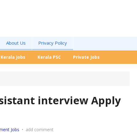
About Us
Privacy Policy
Kerala Jobs
Kerala PSC
Private Jobs
istant interview Apply
ment Jobs
•
add comment