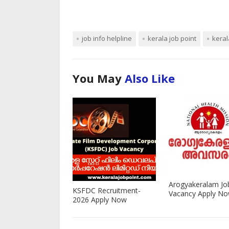
job info helpline
kerala job point
keral
You May
Also Like
Arogyakeralam Jo
KSFDC Recruitment-
Vacancy Apply N
2026 Apply Now