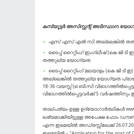
കമ്പ്യൂട്ടർ അസിസ്റ്റന്റ് അടിസ്ഥാന യോ
എസ് എസ് എൽ സി അല്ലെങ്കിൽ തത
ടൈപ്പ് റൈറ്റിംഗ് ഇംഗ്ലീഷ് (കെ ജി ട
തത്തുല്യ യോഗ്യത
ടൈപ്പ് റൈറ്റിംഗ് മലയാളം (കെ ജി ടി 
അല്ലെങ്കിൽ തത്തുല്യ യോഗ്യത പ്രാ
18-36 വയസ്സ് (ഒ ബി.സി വിഭാഗത്തിൽപ്പെട
വിഭാഗത്തിൽപ്പെട്ടവർക്ക് 5 വർഷത്തിനും 
താല്പര്യം ഉള്ള ഉദ്യോഗാർത്ഥികൾ www.k
ലഭ്യമാക്കിയിട്ടുള്ള അപേക്ഷ ഫോം ഡൗൺലോഡ
എന്ന ഇമെയിൽ അഡ്രസ്സിലേക്ക് 26.07.202
ഇമെയിൽ – “Application for the post of