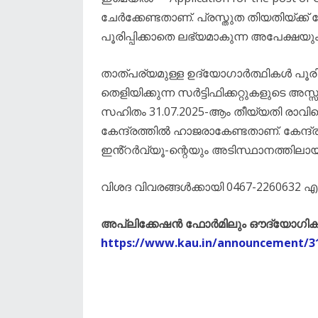
ചേർക്കേണ്ടതാണ്. പ്രസ്തുത തിയതിയ്ക്ക
പൂരിപ്പിക്കാതെ ലഭ്യമാകുന്ന അപേക്ഷയു
താത്പര്യമുള്ള ഉദ്യോഗാർത്ഥികൾ പൂരി
തെളിയിക്കുന്ന സർട്ടിഫിക്കറ്റുകളുടെ 
സഹിതം 31.07.2025-ആം തീയ്യതി രാവില
കേന്ദ്രത്തിൽ ഹാജരാകേണ്ടതാണ്. കേന്ദ്രത
ഇൻ്റർവ്യൂ-ന്റെയും അടിസ്ഥാനത്തിലായി
വിശദ വിവരങ്ങൾക്കായി 0467-2260632 എന
അപ്ലിക്കേഷൻ ഫോർമിലും ഔദ്യോഗിക വി
https://www.kau.in/announcement/3