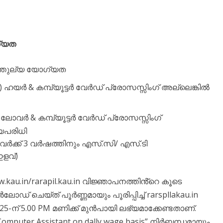
ഗ്യത
്തുല്യ യോഗ്യത
ി ഇ) ഹയർ & കമ്പ്യൂട്ടർ വേർഡ് പ്രോസസ്സിംഗ് അല്ലെങ്കിൽ
ഇ) ലോവർ & കമ്പ്യൂട്ടർ വേർഡ് പ്രോസസ്സിംഗ്
യപരിധി
്ടവർക്ക് 3 വർഷത്തിനും എസ്.സി/ എസ്.ടി
ഇളവ്)
au.in/rarapil.kau.in വിജ്ഞാപനത്തിൻ്റെ കൂടെ
് ചെയ്ത‌്‌ പൂർണ്ണമായും പൂരിപ്പിച്ച് rarspllakau.in
5-ന് 5.00 PM മണിക്ക് മുൻപായി ലഭ്യമാക്കേണ്ടതാണ്.
 Computer Assistant on dally wage basis” നിർബന്ധമായും