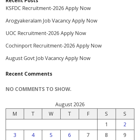
Recent Posts
KSFDC Recruitment-2026 Apply Now
Arogyakeralam Job Vacancy Apply Now
UOC Recruitment-2026 Apply Now
Cochinport Recruitment-2026 Apply Now
August Govt Job Vacancy Apply Now
Recent Comments
NO COMMENTS TO SHOW.
August 2026
M
T
W
T
F
S
S
1
2
3
4
5
6
7
8
9