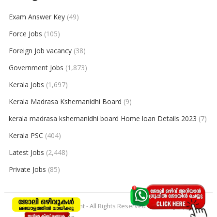
Exam Answer Key
(49)
Force Jobs
(105)
Foreign Job vacancy
(38)
Government Jobs
(1,873)
Kerala Jobs
(1,697)
Kerala Madrasa Kshemanidhi Board
(9)
kerala madrasa kshemanidhi board Home loan Details 2023
(7)
Kerala PSC
(404)
Latest Jobs
(2,448)
Private Jobs
(85)
© 2026
keralajobpoint
- All Rights Reserved to
Keralajobpoint