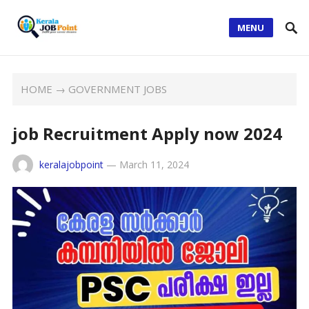
MENU
HOME
→
GOVERNMENT JOBS
job Recruitment Apply now 2024
keralajobpoint
—
March 11, 2024