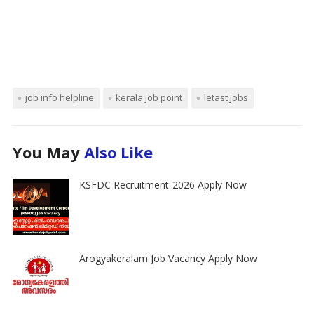
job info helpline
kerala job point
letast jobs
You May
Also Like
KSFDC Recruitment-2026 Apply Now
Arogyakeralam Job Vacancy Apply Now