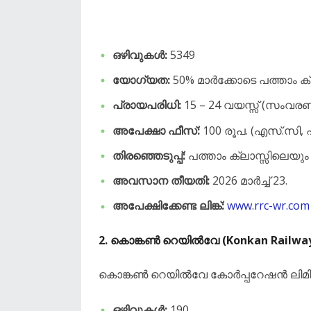
ഒഴിവുകൾ:
5349
യോഗ്യത:
50% മാർക്കോടെ പത്താം ക്
പ്രായപരിധി:
15 – 24 വയസ്സ് (സംവരണ
അപേക്ഷാ ഫീസ്:
100 രൂപ. (എസ്.സി, എ
തിരഞ്ഞെടുപ്പ്:
പത്താം ക്ലാസ്സിലെയു
അവസാന തീയതി:
2026 മാർച്ച് 23.
അപേക്ഷിക്കേണ്ട ലിങ്ക്:
www.rrc-wr.com
​2. കൊങ്കൺ റെയിൽവേ (Konkan Railwa
​കൊങ്കൺ റെയിൽവേ കോർപ്പറേഷൻ ലിമ
ഒഴിവുകൾ:
190