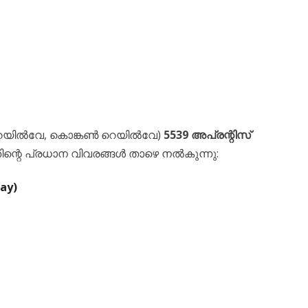
 റെയിൽവേ, കൊങ്കൺ റെയിൽവേ)
5539 അപ്രന്റിസ്
ഇതിന്റെ പ്രധാന വിവരങ്ങൾ താഴെ നൽകുന്നു:
ay)