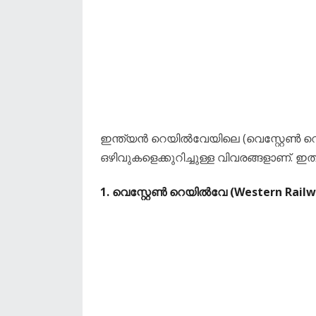
ഇന്ത്യൻ റെയിൽവേയിലെ (വെസ്റ്റേൺ
ഒഴിവുകളെക്കുറിച്ചുള്ള വിവരങ്ങളാണ്. 
​1. വെസ്റ്റേൺ റെയിൽവേ (Western Railw