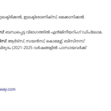
ക്ട്രിക്കൽ, ഇലക്ട്രോണിക്സ്, മെക്കാനിക്കൽ
്:
ബന്ധപ്പെട്ട വിഭാഗത്തിൽ എൻജിനീയറിംഗ് ഡിപ്ലോമ.
ിസ്:
ആർട്സ്, സയൻസ്, കൊമേഴ്സ്, ബിസിനസ്
ിരുദം (2021-2025 വർഷങ്ങളിൽ പാസായവർക്ക്
lway.com