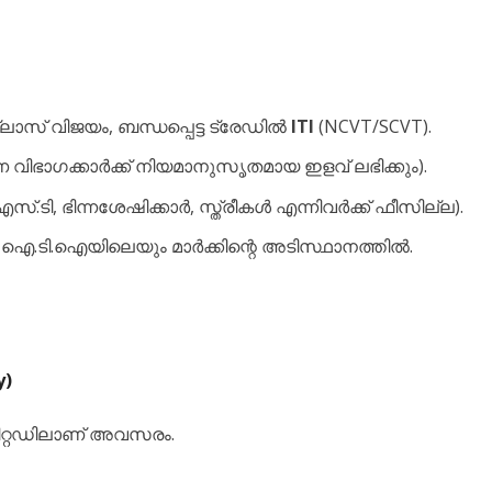
ലാസ് വിജയം, ബന്ധപ്പെട്ട ട്രേഡിൽ
ITI
(NCVT/SCVT).
 വിഭാഗക്കാർക്ക് നിയമാനുസൃതമായ ഇളവ് ലഭിക്കും).
സ്.ടി, ഭിന്നശേഷിക്കാർ, സ്ത്രീകൾ എന്നിവർക്ക് ഫീസില്ല).
ം ഐ.ടി.ഐയിലെയും മാർക്കിന്റെ അടിസ്ഥാനത്തിൽ.
y)
ിറ്റഡിലാണ് അവസരം.