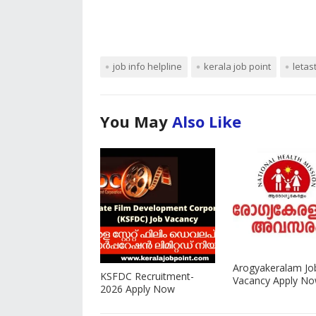
job info helpline
kerala job point
letas
You May
Also Like
Arogyakeralam Jo
KSFDC Recruitment-
Vacancy Apply N
2026 Apply Now