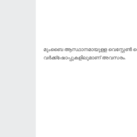
​മുംബൈ ആസ്ഥാനമായുള്ള വെസ്റ്റേൺ 
വർക്ക്‌ഷോപ്പുകളിലുമാണ് അവസരം.