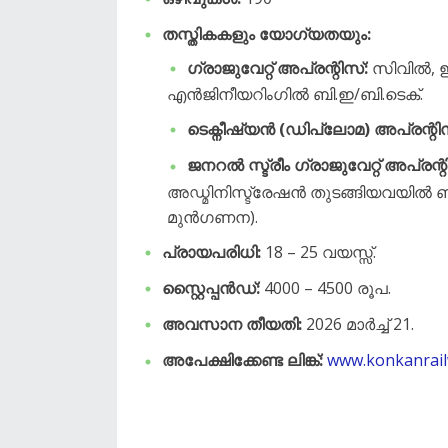
തസ്തികകളും യോഗ്യതയും:
ഗ്രാജുവേറ്റ് അപ്രന്റിസ്:
സിവിൽ, ഇല
എൻജിനീയറിംഗിൽ ബി.ഇ/ബി.ടെക്.
ടെക്നീഷ്യൻ (ഡിപ്ലോമ) അപ്രന്റിസ
ജനറൽ സ്ട്രീം ഗ്രാജുവേറ്റ് അപ്രന്റ
അഡ്മിനിസ്ട്രേഷൻ തുടങ്ങിയവയിൽ ബ
മുൻഗണന).
പ്രായപരിധി:
18 – 25 വയസ്സ്.
സ്റ്റൈപ്പൻഡ്:
4000 – 4500 രൂപ.
അവസാന തീയതി:
2026 മാർച്ച് 21.
അപേക്ഷിക്കേണ്ട ലിങ്ക്:
www.konkanrai