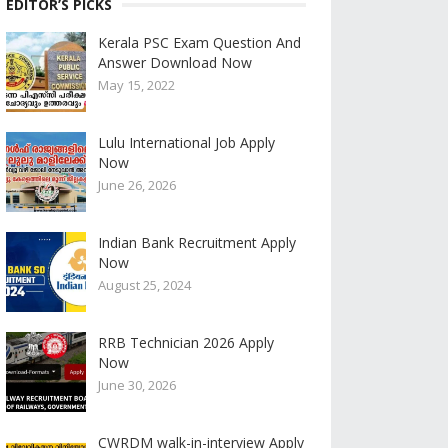
EDITOR’S PICKS
Kerala PSC Exam Question And
Answer Download Now
May 15, 2022
Lulu International Job Apply
Now
June 26, 2026
Indian Bank Recruitment Apply
Now
August 25, 2024
RRB Technician 2026 Apply
Now
June 30, 2026
CWRDM walk-in-interview Apply