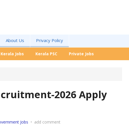
About Us
Privacy Policy
Kerala Jobs
Kerala PSC
Private Jobs
ecruitment-2026 Apply
overnment Jobs
•
add comment