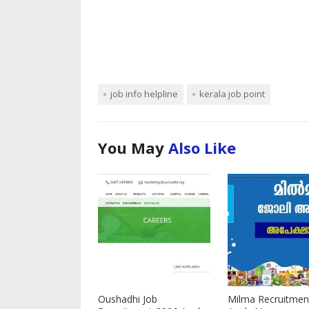
job info helpline
kerala job point
You May
Also Like
Oushadhi Job
Milma Recruitmen