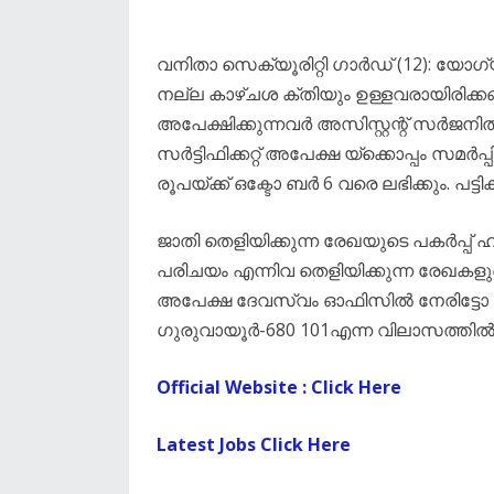
വനിതാ സെക്യൂരിറ്റി ഗാർഡ് (12): യ
നല്ല കാഴ്ചശ ക്തിയും ഉള്ളവരായിരിക്കണം
അപേക്ഷിക്കുന്നവർ അസിസ്റ്റന്റ് സർജനി
സർട്ടിഫിക്കറ്റ് അപേക്ഷ യ്ക്കൊപ്പം സ
രൂപയ്ക്ക് ഒക്ടോ ബർ 6 വരെ ലഭിക്കും. പട
ജാതി തെളിയിക്കുന്ന രേഖയുടെ പകർപ്പ്
പരിചയം എന്നിവ തെളിയിക്കുന്ന രേഖകള
അപേക്ഷ ദേവസ്വം ഓഫിസിൽ നേരിട്ടോ അഡ്
ഗുരുവായൂർ-680 101എന്ന വിലാസത്തി
Official Website : Click Here
Latest Jobs Click Here