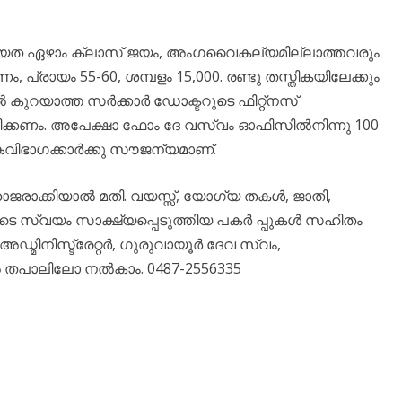
ോഗ്യത ഏഴാം ക്ലാസ് ജയം, അംഗവൈകല്യമില്ലാത്തവരും
, പ്രായം 55-60, ശമ്പളം 15,000. രണ്ടു തസ്തികയിലേക്കും
ൽ കുറയാത്ത സർക്കാർ ഡോക്ടറുടെ ഫിറ്റ്നസ്
മർപ്പിക്കണം. അപേക്ഷാ ഫോം ദേ വസ്വം ഓഫിസിൽനിന്നു 100
്ടികവിഭാഗക്കാർക്കു സൗജന്യമാണ്.
 ഹാജരാക്കിയാൽ മതി. വയസ്സ്, യോഗ്യ തകൾ, ജാതി,
ുടെ സ്വയം സാക്ഷ്യപ്പെടുത്തിയ പകർ പ്പുകൾ സഹിതം
മിനിസ്ട്രേറ്റർ, ഗുരുവായൂർ ദേവ സ്വം,
ൽ തപാലിലോ നൽകാം. 0487-2556335