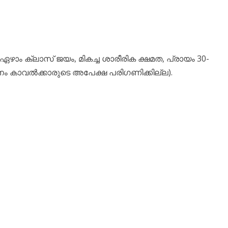
ം ക്ലാസ് ജയം, മികച്ച ശാരീരിക ക്ഷമത, പ്രായം 30-
ാനം കാവൽക്കാരുടെ അപേക്ഷ പരിഗണിക്കില്ല).