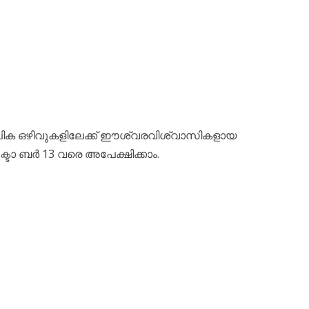
ാലിക ഒഴിവുകളിലേക്ക് ഈശ്വരവിശ്വാസികളായ
ഒക്ടോ ബർ 13 വരെ അപേക്ഷിക്കാം.