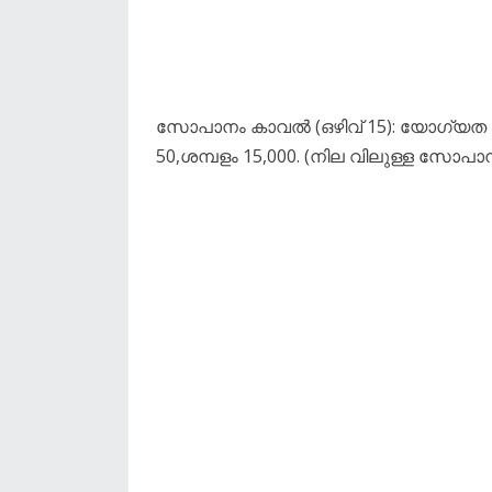
സോപാനം കാവൽ (ഒഴിവ് 15): യോഗ്യത ഏഴാ
50,ശമ്പളം 15,000. (നില വിലുള്ള സോപ