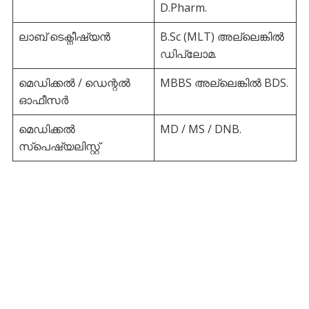
D.Pharm.
ലാബ് ടെക്നീഷ്യൻ
B.Sc (MLT) അല്ലെങ്കിൽ
ഡിപ്ലോമ.
മെഡിക്കൽ / ഡെന്റൽ
MBBS അല്ലെങ്കിൽ BDS.
ഓഫീസർ
മെഡിക്കൽ
MD / MS / DNB.
സ്പെഷ്യലിസ്റ്റ്