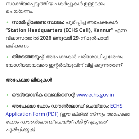
സാക്ഷ്യപ്പെടുത്തിയ പകർപ്പുകൾ ഉള്ളടക്കം
ചെയ്യണം.
സമർപ്പിക്കേണ്ട സ്ഥലം:
പൂരിപ്പിച്ച അപേക്ഷകൾ
“Station Headquarters (ECHS Cell), Kannur”
എന്ന
വിലാസത്തിൽ
2026 ജനുവരി 29
-ന് മുൻപായി
ലഭിക്കണം.
തിരഞ്ഞെടുപ്പ്:
അപേക്ഷകൾ പരിശോധിച്ച ശേഷം
യോഗ്യരായവരെ ഇന്റർവ്യൂവിന് വിളിക്കുന്നതാണ്.
അപേക്ഷാ ലിങ്കുകൾ
ഔദ്യോഗിക വെബ്‌സൈറ്റ്:
www.echs.gov.in
അപേക്ഷാ ഫോം ഡൗൺലോഡ് ചെയ്യാം:
ECHS
Application Form (PDF)
(ഈ ലിങ്കിൽ നിന്നും അപേക്ഷാ
ഫോം ഡൗൺലോഡ് ചെയ്ത് പ്രിന്റ് എടുത്ത്
പൂരിപ്പിക്കുക)