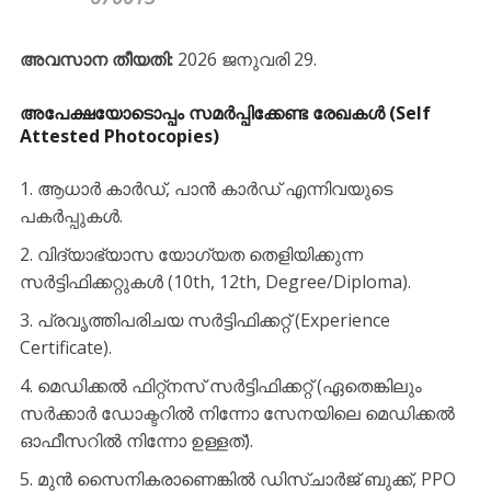
അവസാന തീയതി:
2026 ജനുവരി 29.
അപേക്ഷയോടൊപ്പം സമർപ്പിക്കേണ്ട രേഖകൾ (Self
Attested Photocopies)
​ആധാർ കാർഡ്, പാൻ കാർഡ് എന്നിവയുടെ
പകർപ്പുകൾ.
​വിദ്യാഭ്യാസ യോഗ്യത തെളിയിക്കുന്ന
സർട്ടിഫിക്കറ്റുകൾ (10th, 12th, Degree/Diploma).
​പ്രവൃത്തിപരിചയ സർട്ടിഫിക്കറ്റ് (Experience
Certificate).
​മെഡിക്കൽ ഫിറ്റ്‌നസ് സർട്ടിഫിക്കറ്റ് (ഏതെങ്കിലും
സർക്കാർ ഡോക്ടറിൽ നിന്നോ സേനയിലെ മെഡിക്കൽ
ഓഫീസറിൽ നിന്നോ ഉള്ളത്).
​മുൻ സൈനികരാണെങ്കിൽ ഡിസ്ചാർജ് ബുക്ക്, PPO