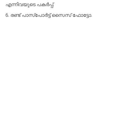
എന്നിവയുടെ പകർപ്പ്.
​രണ്ട് പാസ്‌പോർട്ട് സൈസ് ഫോട്ടോ.