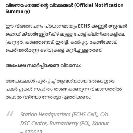
വിജ്ഞാപനത്തിന്റെ വിവരങ്ങൾ (Official Notification
Summary)
​ഈ വിജ്ഞാപനം പ്രധാനമായും
ECHS കണ്ണൂർ സ്റ്റേഷൻ
ഹെഡ് ക്വാർട്ടേഴ്സിന്
കീഴിലുള്ള പോളിക്ലിനിക്കുകളിലെ
(കണ്ണൂർ, കാഞ്ഞങ്ങാട്, ഇരിട്ടി, കൽപ്പറ്റ, കോഴിക്കോട്,
പെരിന്തൽമണ്ണ) ഒഴിവുകളെ കുറിച്ചുള്ളതാണ്.
അപേക്ഷ സമർപ്പിക്കേണ്ട വിലാസം:
അപേക്ഷകൾ പൂരിപ്പിച്ച് ആവശ്യമായ രേഖകളുടെ
പകർപ്പുകൾ സഹിതം താഴെ കാണുന്ന വിലാസത്തിൽ
തപാൽ വഴിയോ നേരിട്ടോ എത്തിക്കണം:
Station Headquarters (ECHS Cell),
C/o
DSC Centre, Burnacherry (PO),
Kannur
– 670013