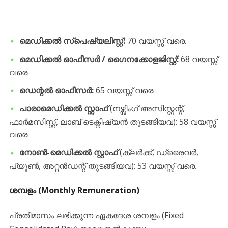
മെഡിക്കൽ സ്പെഷ്യലിസ്റ്റ്:
70 വയസ്സ് വരെ.
മെഡിക്കൽ ഓഫീസർ / ഗൈനക്കോളജിസ്റ്റ്:
68 വയസ്സ്
വരെ.
ഡെന്റൽ ഓഫീസർ:
65 വയസ്സ് വരെ.
പാരാമെഡിക്കൽ സ്റ്റാഫ്
(നഴ്സിംഗ് അസിസ്റ്റന്റ്,
ഫാർമസിസ്റ്റ്, ലാബ് ടെക്നീഷ്യൻ തുടങ്ങിയവ): 58 വയസ്സ്
വരെ.
നോൺ-മെഡിക്കൽ സ്റ്റാഫ്
(ക്ലർക്ക്, ഡ്രൈവർ,
പ്യൂൺ, അറ്റൻഡന്റ് തുടങ്ങിയവ): 53 വയസ്സ് വരെ.
ശമ്പളം (Monthly Remuneration)
​പ്രതിമാസം ലഭിക്കുന്ന ഏകദേശ ശമ്പളം (Fixed