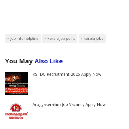
job info helpline
kerala job point
kerala jobs
You May
Also Like
KSFDC Recruitment-2026 Apply Now
Arogyakeralam Job Vacancy Apply Now