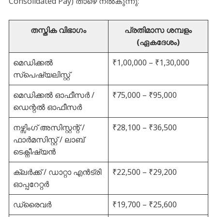
Consolidated Pay) താഴെ നൽകുന്നു:
തസ്തിക വിഭാഗം
പ്രതിമാസ ശമ്പളം
(ഏകദേശം)
മെഡിക്കൽ
₹1,00,000 – ₹1,30,000
സ്പെഷ്യലിസ്റ്റ്
മെഡിക്കൽ ഓഫീസർ /
₹75,000 – ₹95,000
ഡെന്റൽ ഓഫീസർ
നഴ്സിംഗ് അസിസ്റ്റന്റ് /
₹28,100 – ₹36,500
ഫാർമസിസ്റ്റ് / ലാബ്
ടെക്നീഷ്യൻ
ക്ലർക്ക് / ഡാറ്റാ എൻട്രി
₹22,500 – ₹29,200
ഓപ്പറേറ്റർ
ഡ്രൈവർ
₹19,700 – ₹25,600