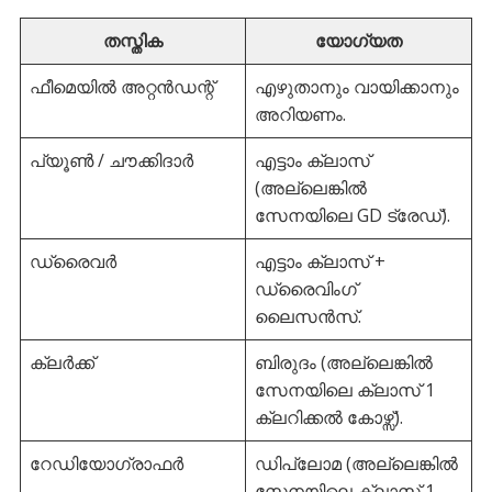
തസ്തിക
യോഗ്യത
ഫീമെയിൽ അറ്റൻഡന്റ്
എഴുതാനും വായിക്കാനും
അറിയണം.
പ്യൂൺ / ചൗക്കിദാർ
എട്ടാം ക്ലാസ്
(അല്ലെങ്കിൽ
സേനയിലെ GD ട്രേഡ്).
ഡ്രൈവർ
എട്ടാം ക്ലാസ് +
ഡ്രൈവിംഗ്
ലൈസൻസ്.
ക്ലർക്ക്
ബിരുദം (അല്ലെങ്കിൽ
സേനയിലെ ക്ലാസ് 1
ക്ലറിക്കൽ കോഴ്സ്).
റേഡിയോഗ്രാഫർ
ഡിപ്ലോമ (അല്ലെങ്കിൽ
സേനയിലെ ക്ലാസ് 1