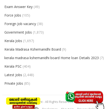
Exam Answer Key
(49)
Force Jobs
(105)
Foreign Job vacancy
(38)
Government Jobs
(1,873)
Kerala Jobs
(1,697)
Kerala Madrasa Kshemanidhi Board
(9)
kerala madrasa kshemanidhi board Home loan Details 2023
(7)
Kerala PSC
(404)
Latest Jobs
(2,448)
Private Jobs
(85)
© 2026
keralajobpoint
- All Rights Reserved to
Keralajobpoint