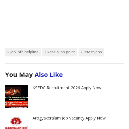
job info helpline
kerala job point
letast jobs
You May
Also Like
KSFDC Recruitment-2026 Apply Now
Arogyakeralam Job Vacancy Apply Now