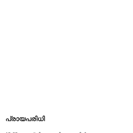
പ്രായപരിധി