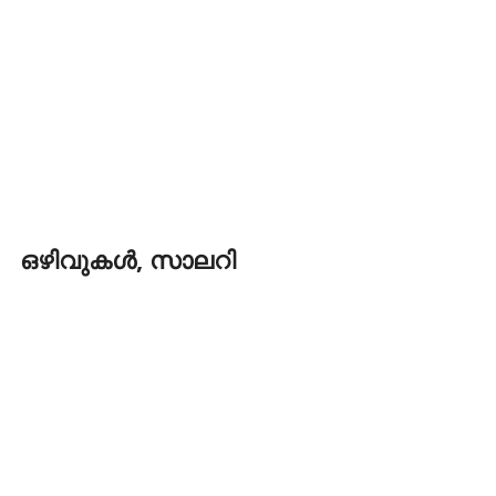
ഒഴിവുകൾ, സാലറി