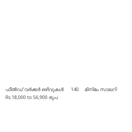
ഫീൽഡ് വർക്കർ ഒഴിവുകൾ 140 മിനിമം സാലറി
Rs.18,000 to 56,900 രൂപ