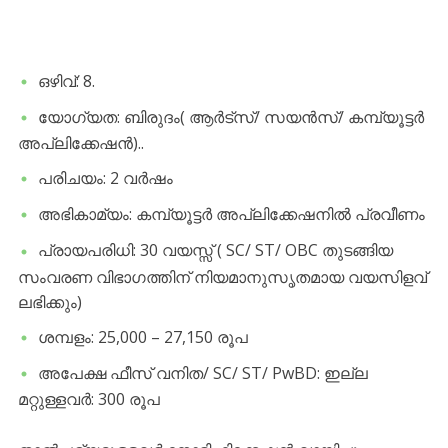
ഒഴിവ്: 8.
യോഗ്യത: ബിരുദം( ആർട്സ്/ സയൻസ്/ കമ്പ്യൂട്ടർ
അപ്ലിക്കേഷൻ)..
പരിചയം: 2 വർഷം
അഭികാമ്യം: കമ്പ്യൂട്ടർ അപ്ലിക്കേഷനിൽ പ്രവീണം
പ്രായപരിധി: 30 വയസ്സ് ( SC/ ST/ OBC തുടങ്ങിയ
സംവരണ വിഭാഗത്തിന് നിയമാനുസൃതമായ വയസിളവ്
ലഭിക്കും)
ശമ്പളം: 25,000 – 27,150 രൂപ
അപേക്ഷ ഫീസ് വനിത/ SC/ ST/ PwBD: ഇല്ല
മറ്റുള്ളവർ: 300 രൂപ