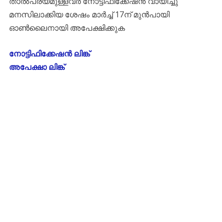
താൽപര്യമുള്ളവർ നോട്ടിഫിക്കേഷൻ വായിച്ചു
മനസിലാക്കിയ ശേഷം മാർച്ച് 17ന് മുൻപായി
ഓൺലൈനായി അപേക്ഷിക്കുക
നോട്ടിഫിക്കേഷൻ ലിങ്ക്
അപേക്ഷാ ലിങ്ക്