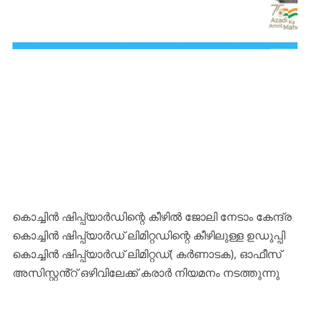
കൊച്ചിൻ ഷിപ്പ്‌യാർഡിന്റെ കീഴിൽ ജോലി നേടാം കേന്ദ്ര
കൊച്ചിൻ ഷിപ്പ്‌യാർഡ് ലിമിറ്റഡിന്റെ കീഴിലുള്ള ഉഡുപ്പി
കൊച്ചിൻ ഷിപ്പ്‌യാർഡ് ലിമിറ്റഡ്( കർണാടക), ഓഫീസ്
അസിസ്റ്റൻ്റ് ഒഴിവിലേക്ക് കരാർ നിയമനം നടത്തുന്നു