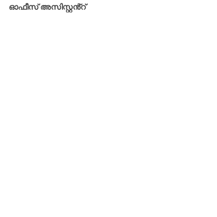
ഓഫീസ് അസിസ്റ്റൻ്റ്