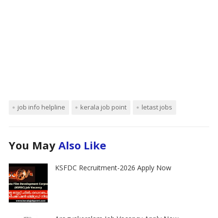
job info helpline
kerala job point
letast jobs
You May
Also Like
KSFDC Recruitment-2026 Apply Now