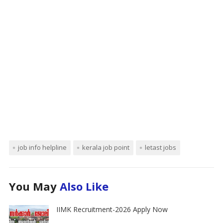
job info helpline
kerala job point
letast jobs
You May
Also Like
IIMK Recruitment-2026 Apply Now