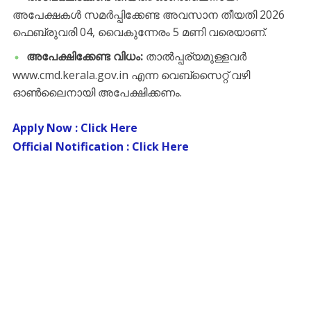
അപേക്ഷകൾ സമർപ്പിക്കേണ്ട അവസാന തീയതി 2026
ഫെബ്രുവരി 04, വൈകുന്നേരം 5 മണി വരെയാണ്.
അപേക്ഷിക്കേണ്ട വിധം:
താൽപ്പര്യമുള്ളവർ
www.cmd.kerala.gov.in എന്ന വെബ്സൈറ്റ് വഴി
ഓൺലൈനായി അപേക്ഷിക്കണം.
Apply Now : Click Here
Official Notification : Click Here