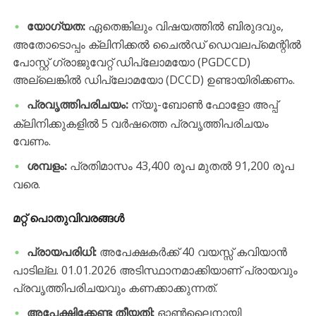
യോഗ്യത:
ഏതെങ്കിലും വിഷയത്തിൽ ബിരുദവും,
അതോടൊപ്പം ക്ലിനിക്കൽ ചൈൽഡ് ഡെവലപ്‌മെന്റിൽ
പോസ്റ്റ് ഗ്രാജുവേറ്റ് ഡിപ്ലോമയോ (PGDCCD)
അല്ലെങ്കിൽ ഡിപ്ലോമയോ (DCCD) ഉണ്ടായിരിക്കണം.
പ്രവൃത്തിപരിചയം:
ന്യൂ-ബോൺ ഫോളോ അപ്പ്
ക്ലിനിക്കുകളിൽ 5 വർഷത്തെ പ്രവൃത്തിപരിചയം
വേണം.
ശമ്പളം:
പ്രതിമാസം 43,400 രൂപ മുതൽ 91,200 രൂപ
വരെ.
​മറ്റ് പൊതുവിവരങ്ങൾ
പ്രായപരിധി:
അപേക്ഷകർക്ക് 40 വയസ്സ് കവിയാൻ
പാടില്ല. 01.01.2026 അടിസ്ഥാനമാക്കിയാണ് പ്രായവും
പ്രവൃത്തിപരിചയവും കണക്കാക്കുന്നത്.
അപേക്ഷിക്കേണ്ട തീയതി:
ഓൺലൈനായി