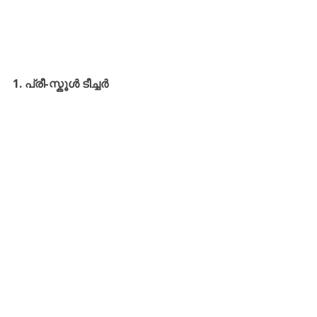
1. പ്രീ-സ്കൂൾ ടീച്ചർ