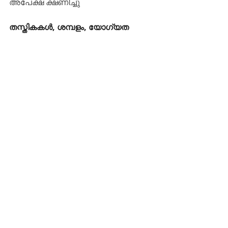
അപേക്ഷ ക്ഷണിച്ചു
തസ്തികകൾ, ശമ്പളം, യോഗ്യത