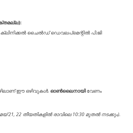
യക്തമല്ല):
 ക്ലിനിക്കൽ ചൈൽഡ് ഡെവലപ്‌മെന്റിൽ പി.ജി
ീഴിലാണ് ഈ ഒഴിവുകൾ.
ഓൺലൈനായി
വേണം
ന മേയ് 21, 22 തീയതികളിൽ രാവിലെ 10:30 മുതൽ നടക്കും).