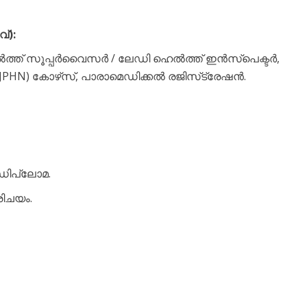
്):
ൽത്ത് സൂപ്പർവൈസർ / ലേഡി ഹെൽത്ത് ഇൻസ്പെക്ടർ,
JPHN) കോഴ്‌സ്, പാരാമെഡിക്കൽ രജിസ്‌ട്രേഷൻ.
ിപ്ലോമ.
ിചയം.