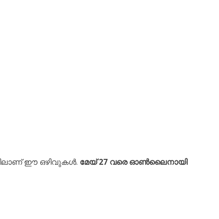
ീഴിലാണ് ഈ ഒഴിവുകൾ.
മേയ് 27 വരെ ഓൺലൈനായി