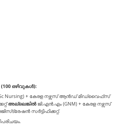
100 ഒഴിവുകൾ):
B.Sc Nursing) + കേരള നഴ്സസ് ആൻഡ് മിഡ്‌വൈഫ്‌സ്
റ്റ്
അല്ലെങ്കിൽ
ജി.എൻ.എം (GNM) + കേരള നഴ്സസ്
ട്രേഷൻ സർട്ടിഫിക്കറ്റ്.
ിപരിചയം.