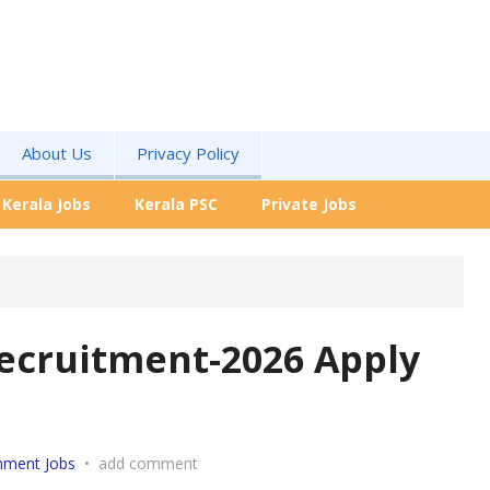
About Us
Privacy Policy
Kerala Jobs
Kerala PSC
Private Jobs
ecruitment-2026 Apply
nment Jobs
•
add comment