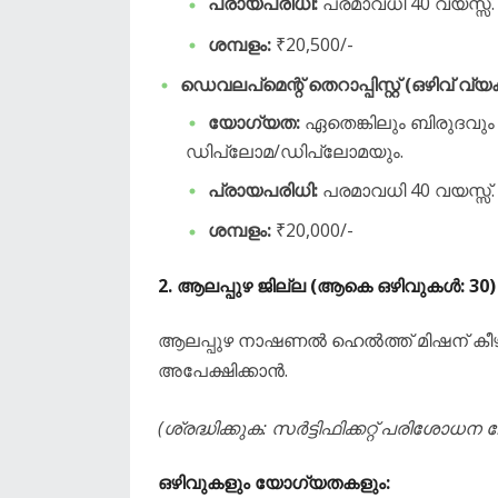
പ്രായപരിധി:
പരമാവധി 40 വയസ്സ്.
ശമ്പളം:
₹20,500/-
ഡെവലപ്‌മെന്റ് തെറാപ്പിസ്റ്റ് (ഒഴിവ് വ്
യോഗ്യത:
ഏതെങ്കിലും ബിരുദവും
ഡിപ്ലോമ/ഡിപ്ലോമയും.
പ്രായപരിധി:
പരമാവധി 40 വയസ്സ്.
ശമ്പളം:
₹20,000/-
​2. ആലപ്പുഴ ജില്ല (ആകെ ഒഴിവുകൾ: 30)
​ആലപ്പുഴ നാഷണൽ ഹെൽത്ത് മിഷന് ക
അപേക്ഷിക്കാൻ.
(ശ്രദ്ധിക്കുക: സർട്ടിഫിക്കറ്റ് പരിശോധ
​ഒഴിവുകളും യോഗ്യതകളും: