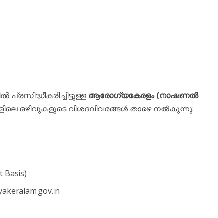
്രസിദ്ധീകരിച്ചിട്ടുള്ള
ആരോഗ്യകേരളം (നാഷണൽ
ളിലെ ഒഴിവുകളുടെ വിശദവിവരങ്ങൾ താഴെ നൽകുന്നു:
 Basis)
akeralam.gov.in
)