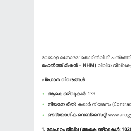
മലയാള മനോരമ ‘തൊഴിൽവീഥി’ പത്രത്തിൽ പ
ഹെൽത്ത് മിഷൻ – NHM)
വിവിധ ജില്ലക
​പ്രധാന വിവരങ്ങൾ
ആകെ ഒഴിവുകൾ:
133
നിയമന രീതി:
കരാർ നിയമനം (Contract
ഔദ്യോഗിക വെബ്‌സൈറ്റ്:
www.arogy
​1. മലപ്പുറം ജില്ല (ആകെ ഒഴിവുകൾ: 102