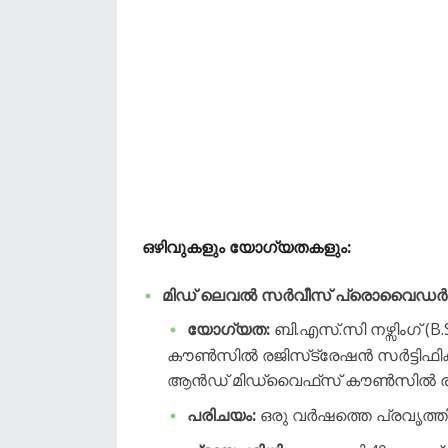
​ഒഴിവുകളും യോഗ്യതകളും:
മിഡ് ലെവൽ സർവീസ് പ്രൊവൈഡർ (
യോഗ്യത:
ബി.എസ്.സി നഴ്സിംഗ് (
കൗൺസിൽ രജിസ്‌ട്രേഷൻ സർട്ടിഫിക്ക
ആൻഡ് മിഡ്‌വൈഫ്‌സ് കൗൺസിൽ രജിസ്‌
പരിചയം:
ഒരു വർഷത്തെ പ്രവൃത്ത