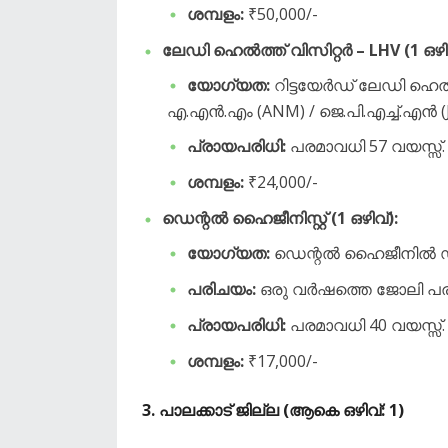
ശമ്പളം:
₹50,000/-
ലേഡി ഹെൽത്ത് വിസിറ്റർ – LHV (1 ഒഴിവ
യോഗ്യത:
റിട്ടയേർഡ് ലേഡി ഹെ
എ.എൻ.എം (ANM) / ജെ.പി.എച്ച്.എൻ (
പ്രായപരിധി:
പരമാവധി 57 വയസ്സ്.
ശമ്പളം:
₹24,000/-
ഡെന്റൽ ഹൈജീനിസ്റ്റ് (1 ഒഴിവ്):
യോഗ്യത:
ഡെന്റൽ ഹൈജീനിൽ ഡ
പരിചയം:
ഒരു വർഷത്തെ ജോലി പര
പ്രായപരിധി:
പരമാവധി 40 വയസ്സ്.
ശമ്പളം:
₹17,000/-
​3. പാലക്കാട് ജില്ല (ആകെ ഒഴിവ്: 1)