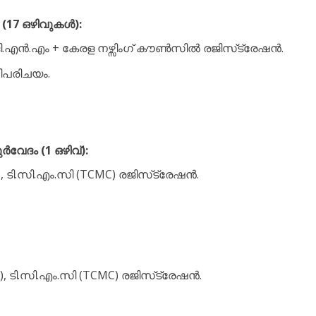
17 ഒഴിവുകൾ):
 ജി.എൻ.എം + കേരള നഴ്സിംഗ് കൗൺസിൽ രജിസ്‌ട്രേഷൻ.
ിപരിചയം.
ദം (1 ഒഴിവ്):
ടി.സി.എം.സി (TCMC) രജിസ്‌ട്രേഷൻ.
 ടി.സി.എം.സി (TCMC) രജിസ്‌ട്രേഷൻ.