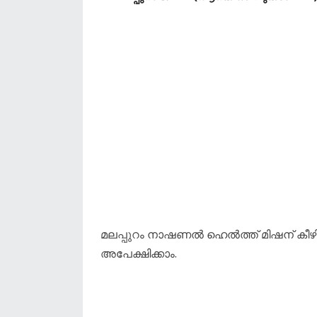
​മലപ്പുറം നാഷണൽ ഹെൽത്ത് മിഷന് ക
അപേക്ഷിക്കാം.