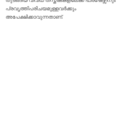
പ്രവൃത്തിപരിചയമുള്ളവർക്കും
അപേക്ഷിക്കാവുന്നതാണ്.