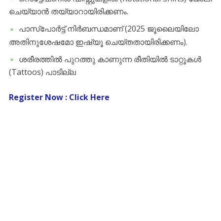
ചെയ്യാൻ തയ്യാറായിരിക്കണം.
​പാസ്‌പോർട്ട് നിർബന്ധമാണ് (2025 ജൂലൈയിലോ
അതിനുശേഷമോ ഇഷ്യൂ ചെയ്തതായിരിക്കണം).
​ശരീരത്തിൽ പുറത്തു കാണുന്ന രീതിയിൽ ടാറ്റൂകൾ
(Tattoos) പാടില്ല
Register Now : Click Here