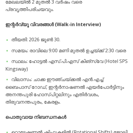
മേഖലയിൽ 2 മുതൽ 3 വർഷം വരെ
പ്രവൃത്തിപരിചയവും.
​ഇന്റർവ്യൂ വിവരങ്ങൾ (Walk-in Interview)
​തീയതി: 2026 ജൂൺ 30.
​സമയം: രാവിലെ 9:00 മണി മുതൽ ഉച്ചയ്ക്ക് 2:30 വരെ
​സ്ഥലം: ഹോട്ടൽ എസ്.പി.എസ് കിങ്‌സ്‌വേ (Hotel SPS
Kingsway)
​വിലാസം: ചാക്ക ഈഞ്ചയ്ക്കൽ എൻ.എച്ച്
ബൈപാസ് റോഡ്, ഇന്റർനാഷണൽ എയർപോർട്ടിനും
അനന്തപുരി ഹോസ്പിറ്റലിനും എതിർവശം,
തിരുവനന്തപുരം, കേരളം.
​പൊതുവായ നിബന്ധനകൾ
​റൊട്ടേഷണൽ ഷിഫ്റ്റുകളിൽ (Rotational Shifts) ജോലി