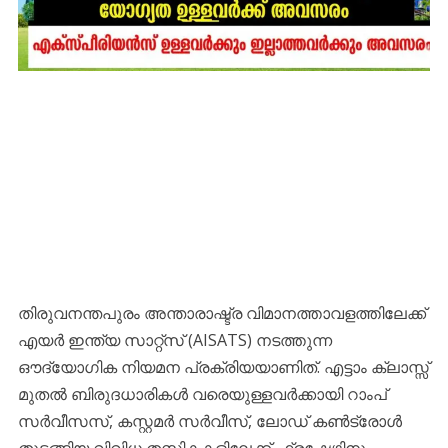
തിരുവനന്തപുരം അന്താരാഷ്ട്ര വിമാനത്താവളത്തിലേക്ക്
എയർ ഇന്ത്യ സാറ്റ്സ് (AISATS) നടത്തുന്ന
ഔദ്യോഗിക നിയമന പ്രക്രിയയാണിത്. എട്ടാം ക്ലാസ്സ്
മുതൽ ബിരുദധാരികൾ വരെയുള്ളവർക്കായി റാംപ്
സർവീസസ്, കസ്റ്റമർ സർവീസ്, ലോഡ് കൺട്രോൾ
തുടങ്ങിയ വിവിധ തസ്തികകളിലേക്ക് ഫ്രഷേഴ്സിനും