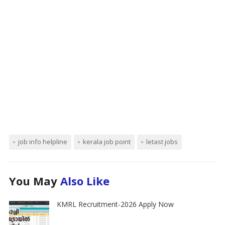
job info helpline
kerala job point
letast jobs
You May
Also Like
KMRL Recruitment-2026 Apply Now