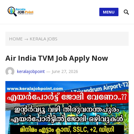
MENU
HOME
→
KERALA JOBS
Air India TVM Job Apply Now
keralajobpoint
—
June 27, 2026