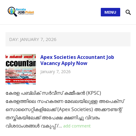
MENU
DAY:
JANUARY 7, 2026
Apex Societies Accountant Job
Vacancy Apply Now
January 7, 2026
കേരള പബ്ലിക് സർവീസ് കമ്മീഷൻ (KPSC)
കേരളത്തിലെ സഹകരണ മേഖലയിലുള്ള അപെക്സ്
സൊസൈറ്റികളിലേക്ക് (Apex Societies) അക്കൗണ്ടന്റ്
തസ്തികയിലേക്ക് അപേക്ഷ ക്ഷണിച്ചു വിവരം
വിശദാംശങ്ങൾ വകുപ്പ് /…
add comment