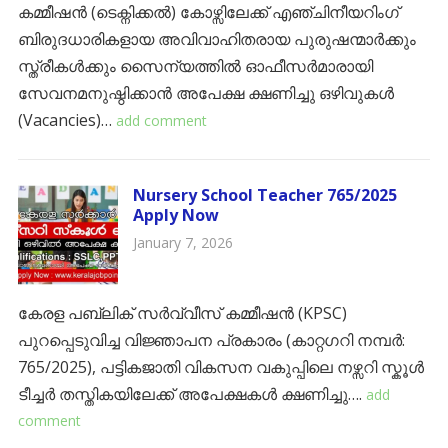
കമ്മീഷൻ (ടെക്നിക്കൽ) കോഴ്സിലേക്ക് എഞ്ചിനീയറിംഗ്
ബിരുദധാരികളായ അവിവാഹിതരായ പുരുഷന്മാർക്കും
സ്ത്രീകൾക്കും സൈന്യത്തിൽ ഓഫീസർമാരായി
സേവനമനുഷ്ഠിക്കാൻ അപേക്ഷ ക്ഷണിച്ചു ഒഴിവുകൾ
(Vacancies)…
add comment
Nursery School Teacher 765/2025
Apply Now
January 7, 2026
കേരള പബ്ലിക് സർവ്വീസ് കമ്മീഷൻ (KPSC)
പുറപ്പെടുവിച്ച വിജ്ഞാപന പ്രകാരം (കാറ്റഗറി നമ്പർ:
765/2025), പട്ടികജാതി വികസന വകുപ്പിലെ നഴ്സറി സ്കൂൾ
ടീച്ചർ തസ്തികയിലേക്ക് അപേക്ഷകൾ ക്ഷണിച്ചു….
add
comment