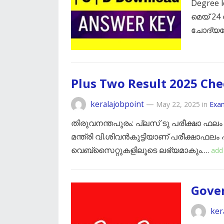
Degree l
മെയ് 24
ചോദ്യപ
Plus Two Result 2025 Ch
keralajobpoint
—
May 22, 2025
in
Exa
തിരുവനന്തപുരം: പ്ലസ് ടു പരീക്ഷാ ഫലം ഇന
മന്ത്രി വി.ശിവൻകുട്ടിയാണ് പരീക്ഷാഫലം
വെബ്സൈറ്റുകളിലൂടെ ലഭ്യമാകും….
add
Gove
ker