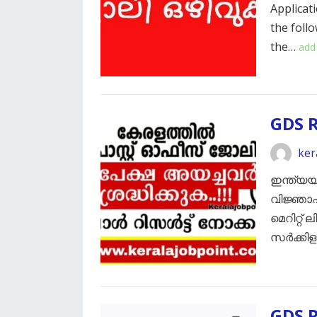
Applicati
the foll
the…
add
GDS 
ker
ഇന്ത്യയ
വിജ്ഞാപന
മെറിറ്റ് 
സർക്കി
GDS R