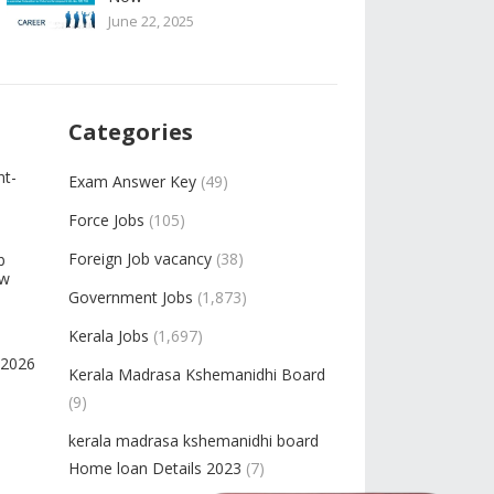
June 22, 2025
Categories
nt-
Exam Answer Key
(49)
Force Jobs
(105)
Foreign Job vacancy
(38)
b
ow
Government Jobs
(1,873)
Kerala Jobs
(1,697)
-2026
Kerala Madrasa Kshemanidhi Board
(9)
kerala madrasa kshemanidhi board
Home loan Details 2023
(7)