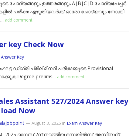
ുടെ ചോദ്യങ്ങളും ഉത്തരങ്ങളും A|B|C|D ചോദ്യപേപ്പർ
ിൽ പരീക്ഷ എഴുതിയവർക്ക് ഓരോ ചോദ്യവും നോക്കി
െ…
add comment
er key Check Now
 Answer Key
ംഘട്ട ഡിഗ്രി പ്രിലിമിനറി പരീക്ഷയുടെ Provisional
ോക്കുക Degree prelims…
add comment
ales Assistant 527/2024 Answer key
load Now
alajobpoint
—
August 3, 2025
in
Exam Answer Key
C 2025 ഓഗസ്റ്റ് 2ന് നടത്തിയ സെയിൽസ് അസിസ്റ്റന്റ്