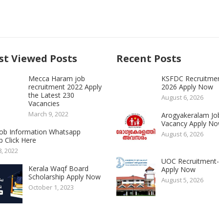
t Viewed Posts
Recent Posts
Mecca Haram job
KSFDC Recruitme
recruitment 2022 Apply
2026 Apply Now
the Latest 230
August 6, 2026
Vacancies
March 9, 2022
Arogyakeralam Jo
Vacancy Apply N
 Job Information Whatsapp
August 6, 2026
 Click Here
8, 2022
UOC Recruitment
Kerala Waqf Board
Apply Now
Scholarship Apply Now
August 5, 2026
October 1, 2023