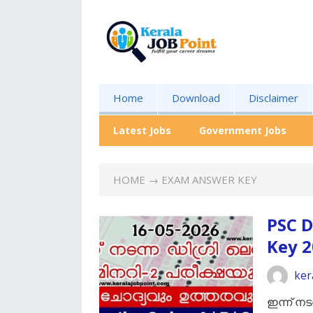
Home
Download
Disclaimer
Latest Jobs
Government Jobs
HOME
→ EXAM ANSWER KEY
PSC D
Key 
ker
ഇന്ന് നട