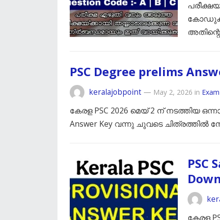
പരീക്ഷയ
കോഡുകള
അതിന്റ
PSC Degree prelims Answ
keralajobpoint
—
May 2, 2026
in
Exam
കേരള PSC 2026 മെയ് 2 ന് നടത്തിയ ഒന്നാ
Answer Key വന്നു ചുവടെ ചിത്രത്തിൽ ന
PSC S
Down
ker
കേരള PS