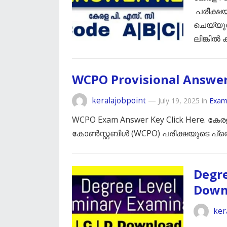
പരീക്ഷ
ചെയ്യുന
ലിങ്കിൽ
WCPO Provisional Answe
keralajobpoint
—
July 19, 2025
in
Exam
WCPO Exam Answer Key Click Here. ക
കോൺസ്റ്റബിൾ (WCPO) പരീക്ഷയുട
Degre
Down
ker