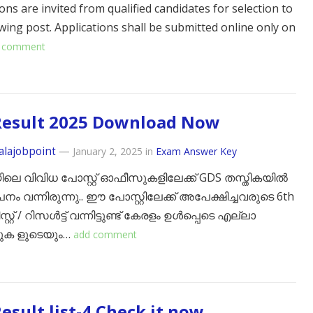
ons are invited from qualified candidates for selection to
owing post. Applications shall be submitted online only on
 comment
Result 2025 Download Now
alajobpoint
—
January 2, 2025
in
Exam Answer Key
ിലെ വിവിധ പോസ്റ്റ് ഓഫീസുകളിലേക്ക് GDS തസ്തികയിൽ
ം വന്നിരുന്നു.. ഈ പോസ്റ്റിലേക്ക് അപേക്ഷിച്ചവരുടെ 6th
ലിസ്റ്റ് / റിസൾട്ട് വന്നിട്ടുണ്ട് കേരളം ഉൾപ്പെടെ എല്ലാ
ളുക ളുടെയും…
add comment
esult list-4 Check it now