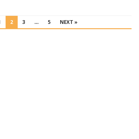
1
2
3
…
5
NEXT »