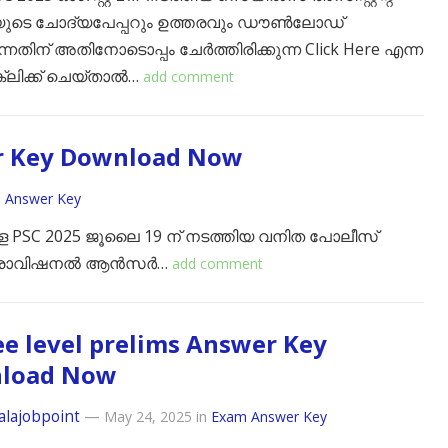
യുടെ ചോദ്യപേപ്പറും ഉത്തരവും ഡൗൺലോഡ്
്നതിന് അതിനോടൊപ്പം ചേർത്തിരിക്കുന്ന Click Here എന്ന
 ക്ലിക്ക് ചെയ്താൽ…
add comment
r Key Download Now
 Answer Key
േരള PSC 2025 ജൂലൈ 19 ന് നടത്തിയ വനിത പോലീസ്
െ പ്രൊവിഷനൽ ആൻസർ…
add comment
e level prelims Answer Key
load Now
alajobpoint
—
May 24, 2025
in
Exam Answer Key