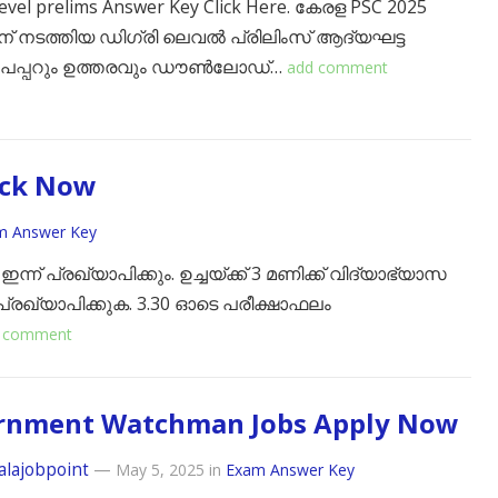
evel prelims Answer Key Click Here. കേരള PSC 2025
 ന് നടത്തിയ ഡിഗ്രി ലെവൽ പ്രിലിംസ് ആദ്യഘട്ട
േപ്പറും ഉത്തരവും ഡൗൺലോഡ്…
add comment
eck Now
m Answer Key
്ന് പ്രഖ്യാപിക്കും. ഉച്ചയ്ക്ക് 3 മണിക്ക് വിദ്യാഭ്യാസ
 പ്രഖ്യാപിക്കുക. 3.30 ഓടെ പരീക്ഷാഫലം
 comment
rnment Watchman Jobs Apply Now
alajobpoint
—
May 5, 2025
in
Exam Answer Key