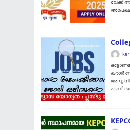
ലേക്ക് അ
അപേക്ഷി
Colle
ker
ഒട്ടോണ
കരാർ വേ
അഡ്മിനിസ
എന്നീ ത
KEPC