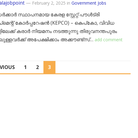
alajobpoint
—
February 2, 2025
in
Government Jobs
ക്കാർ സ്ഥാപനമായ കേരള സ്റ്റേറ്റ് പൗൾട്രി
മെന്റ് കോർപ്പറേഷൻ (KEPCO) – കെപ്കോ, വിവിധ
ിലേക്ക് കരാർ നിയമനം നടത്തുന്നു തിരുവനന്തപുരം
ലുള്ളവർക്ക് അപേക്ഷിക്കാം അക്കൗണ്ട്സ്…
add comment
EVIOUS
1
2
3