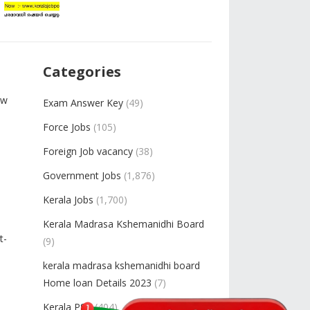
Categories
ew
Exam Answer Key
(49)
Force Jobs
(105)
Foreign Job vacancy
(38)
Government Jobs
(1,876)
Kerala Jobs
(1,700)
Kerala Madrasa Kshemanidhi Board
t-
(9)
kerala madrasa kshemanidhi board
Home loan Details 2023
(7)
Kerala PSC
(404)