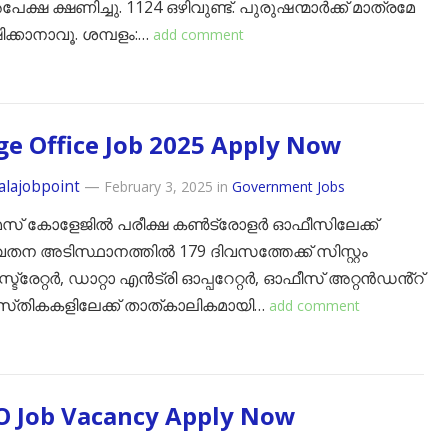
പേക്ഷ ക്ഷണിച്ചു. 1124 ഒഴിവുണ്ട്. പുരുഷന്മാർക്ക് മാത്രമേ
ക്കാനാവൂ. ശമ്പളം:…
add comment
ge Office Job 2025 Apply Now
alajobpoint
—
February 3, 2025
in
Government Jobs
മസ് കോളേജിൽ പരീക്ഷ കൺട്രോളർ ഓഫീസിലേക്ക്
തന അടിസ്ഥാനത്തിൽ 179 ദിവസത്തേക്ക് സിസ്റ്റം
്ട്രേറ്റർ, ഡാറ്റാ എൻട്രി ഓപ്പറേറ്റർ, ഓഫീസ് അറ്റൻഡൻ്റ്
സ്‌തികകളിലേക്ക് താത്കാലികമായി…
add comment
O Job Vacancy Apply Now