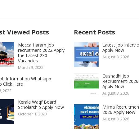
t Viewed Posts
Recent Posts
Mecca Haram job
Latest Job Intervi
recruitment 2022 Apply
Apply Now
the Latest 230
August 8, 2026
Vacancies
March 9, 2022
Oushadhi Job
 Job Information Whatsapp
Recruitment-2026
 Click Here
Apply Now
8, 2022
August 8, 2026
Kerala Waqf Board
Milma Recruitmen
Scholarship Apply Now
2026 Apply Now
October 1, 2023
August 8, 2026