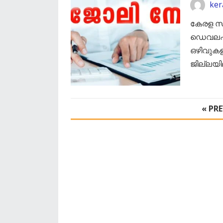
ker
കേരള സർ
ഡെവലപ്‌
ഒഴിവുകള
ജില്ലയി
POSTS
« PR
PAGINATION