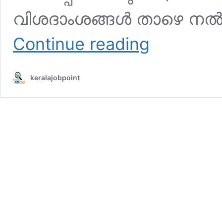
വിശദാംശങ്ങൾ താഴെ നൽകു
Company
Continue reading
board
LGS
Recruitment-
keralajobpoint
2025
Apply
Now