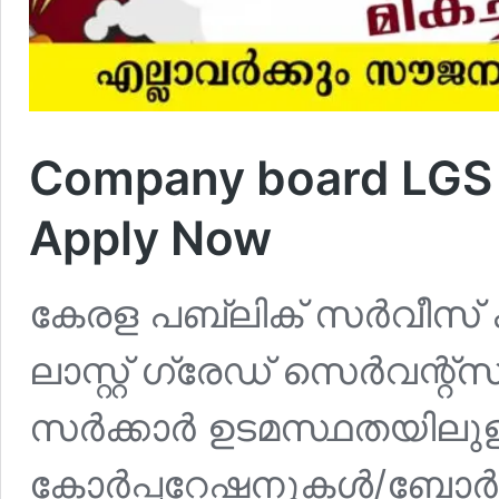
Company board LGS
Apply Now
കേരള പബ്ലിക് സർവീസ് കമ
ലാസ്റ്റ് ഗ്രേഡ് സെർവന്റ്‌
സർക്കാർ ഉടമസ്ഥതയിലുള
കോർപ്പറേഷനുകൾ/ബോർഡ